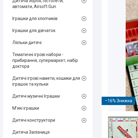
Дитяча зброя, пістолети,
автомати, Airsoft Gun
Іграшки для хлопчиків
Іграшки для дівчаток
Ляльки дитячі
Тематичні ігрові набори -
прибирання, супермаркет, набір
доктора
Дитячі ігрові намети, кошики для
іграшок та кульки
Дитячі музичні Іграшки
–16%
М'які іграшки
Дитячі конструктори
Дитяча Залізниця