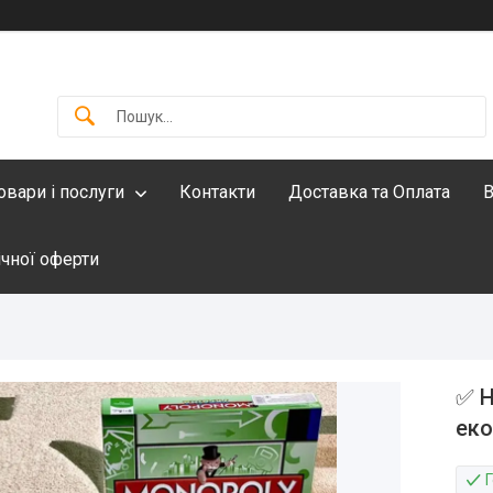
овари і послуги
Контакти
Доставка та Оплата
В
ічної оферти
✅ Н
еко