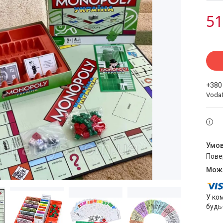
51
+380
Voda
пов
У ко
будь