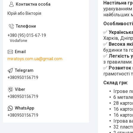
Настільна г
урахуванням 
Юрій або Вікторія
найбільших м
Особливості
✅
Українськ
+380 (95) 015-67-19
Харків, Дніпр
Vodafone
✅
Висока як
будинки та го
✅
Легкість у
miratoys.com.ua@gmail.com
з правилами.
✅
Розвиток 
грамотності 
+380950156719
Склад гри:
Ігрове п
+380950156719
6 метале
28 карто
16 карто
16 карто
+380950156719
Ігрова в
32 пласт
2 станда