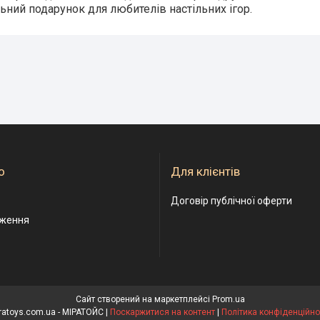
ьний подарунок для любителів настільних ігор.
о
Для клієнтів
Договір публічної оферти
дження
Сайт створений на маркетплейсі
Prom.ua
Miratoys.com.ua - МІРАТОЙС |
Поскаржитися на контент
|
Політика конфіденційно