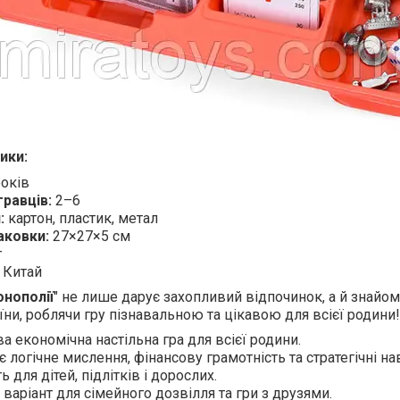
ики:
років
гравців:
2–6
:
картон, пластик, метал
аковки:
27×27×5 см
г
Китай
нополії
" не лише дарує захопливий відпочинок, а й знайо
їни, роблячи гру пізнавальною та цікавою для всієї родини!
а економічна настільна гра для всієї родини.
 логічне мислення, фінансову грамотність та стратегічні на
ь для дітей, підлітків і дорослих.
варіант для сімейного дозвілля та гри з друзями.