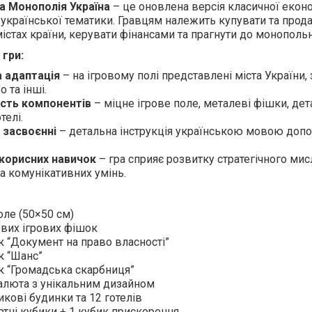
ра Монополія Україна
– це оновлена версія класичної економ
української тематики. Гравцям належить купувати та прода
істах країни, керувати фінансами та прагнути до монопольн
 гри:
а адаптація
– на ігровому полі представлені міста України,
о та інші.
ість компонентів
– міцне ігрове поле, металеві фішки, дет
телі.
 засвоєнні
– детальна інструкція українською мовою доп
корисних навичок
– гра сприяє розвитку стратегічного мис
та комунікативних умінь.
оле (50×50 см)
вих ігрових фішок
к “Документ на право власності”
к “Шанс”
к “Громадська скарбниця”
алюта з унікальним дизайном
икові будинки та 12 готелів
ртні кубики + 1 кубик прискорення