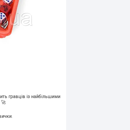
мить гравців із найбільшими
 🚀
вички.