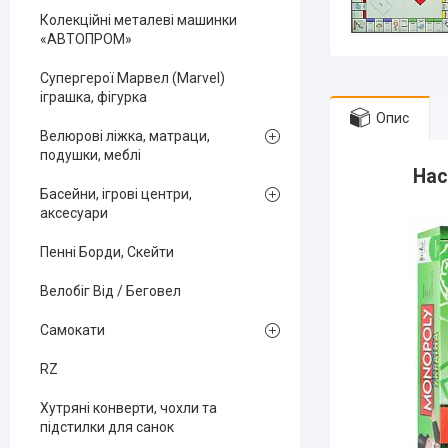
Колекційні металеві машинки
«АВТОПРОМ»
Супергерої Марвел (Marvel)
іграшка, фігурка
Опис
Велюрові ліжка, матраци,
подушки, меблі
Наст
Басейни, ігрові центри,
аксесуари
Пенні Борди, Скейти
Велобіг Від / Беговел
Самокати
RZ
Хутряні конверти, чохли та
підстилки для санок