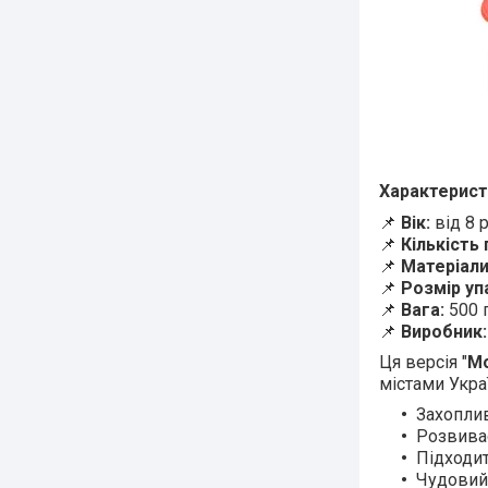
Характерист
📌
Вік:
від 8 
📌
Кількість 
📌
Матеріали
📌
Розмір уп
📌
Вага:
500 
📌
Виробник:
Ця версія "
Мо
містами Укра
Захоплив
Розвиває
Підходит
Чудовий 