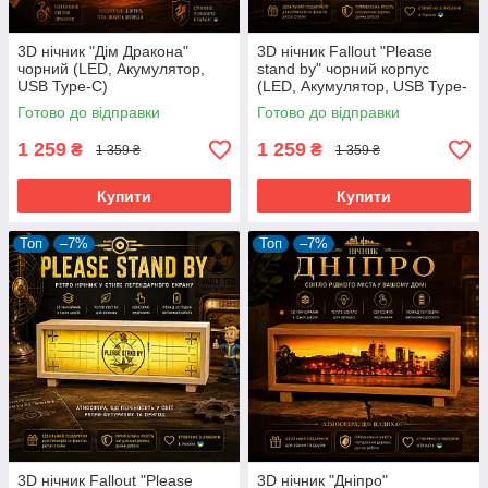
3D нічник "Дім Дракона"
3D нічник Fallout "Please
чорний (LED, Акумулятор,
stand by" чорний корпус
USB Type-C)
(LED, Акумулятор, USB Type-
C)
Готово до відправки
Готово до відправки
1 259
1 259
₴
₴
1 359 ₴
1 359 ₴
Купити
Купити
Топ
–7%
Топ
–7%
3D нічник Fallout "Please
3D нічник "Дніпро"