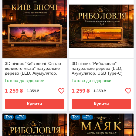
3D нічник "Київ вночі. Світло
3D нічник "Риболовля"
великого міста" натуральне
натуральне дерево (LED,
дерево (LED, Акумулятор,
Акумулятор, USB Type-C)
USB Type-C)
Готово до відправки
Готово до відправки
1 259
1 259
₴
₴
1 359 ₴
1 359 ₴
Купити
Купити
Топ
–7%
Топ
–7%