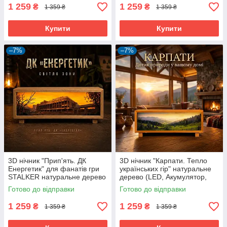
1 259
1 259
₴
₴
1 359 ₴
1 359 ₴
Купити
Купити
–7%
–7%
3D нічник "Прип'ять. ДК
3D нічник "Карпати. Тепло
Енергетик" для фанатів гри
українських гір" натуральне
STALKER натуральне дерево
дерево (LED, Акумулятор,
(LED, Акумулятор, USB Type-
USB Type-C)
Готово до відправки
Готово до відправки
C)
1 259
1 259
₴
₴
1 359 ₴
1 359 ₴