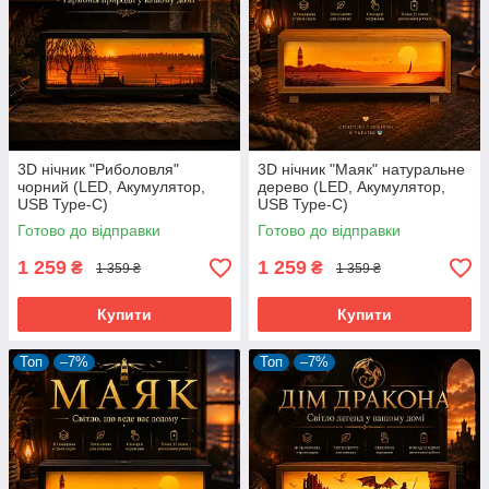
3D нічник "Риболовля"
3D нічник "Маяк" натуральне
чорний (LED, Акумулятор,
дерево (LED, Акумулятор,
USB Type-C)
USB Type-C)
Готово до відправки
Готово до відправки
1 259
1 259
₴
₴
1 359 ₴
1 359 ₴
Купити
Купити
Топ
–7%
Топ
–7%