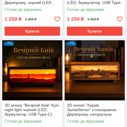
Держпрому, чорний (LED,
(LED, Акумулятор, USB Type-
Акумулятор, USB Type-C)
C)
Готово до відправки
Готово до відправки
1 259
1 259
₴
₴
1 359 ₴
1 359 ₴
Купити
Купити
–7%
–7%
3D нічник "Вечірній Київ" Kyiv
3D нічник "Харків.
night light чорний (LED,
Залізобетон" з панорамою
Акумулятор, USB Type-C)
Держпрому, натуральне
дерево (LED, Акумулятор,
Готово до відправки
Готово до відправки
USB Type-C)