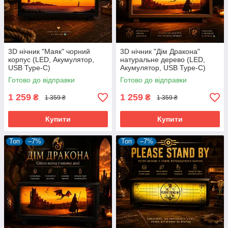
3D нічник "Маяк" чорний
3D нічник "Дім Дракона"
корпус (LED, Акумулятор,
натуральне дерево (LED,
USB Type-C)
Акумулятор, USB Type-C)
Готово до відправки
Готово до відправки
1 259
1 259
₴
₴
1 359 ₴
1 359 ₴
Купити
Купити
Топ
–7%
Топ
–7%