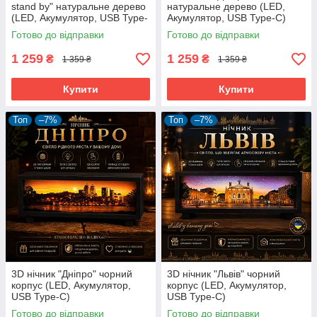
stand by" натуральне дерево
натуральне дерево (LED,
(LED, Акумулятор, USB Type-
Акумулятор, USB Type-C)
C)
Готово до відправки
Готово до відправки
1 259
1 259
₴
₴
1 359 ₴
1 359 ₴
Купити
Купити
Топ
–7%
Топ
–7%
3D нічник "Дніпро" чорний
3D нічник "Львів" чорний
корпус (LED, Акумулятор,
корпус (LED, Акумулятор,
USB Type-C)
USB Type-C)
Готово до відправки
Готово до відправки