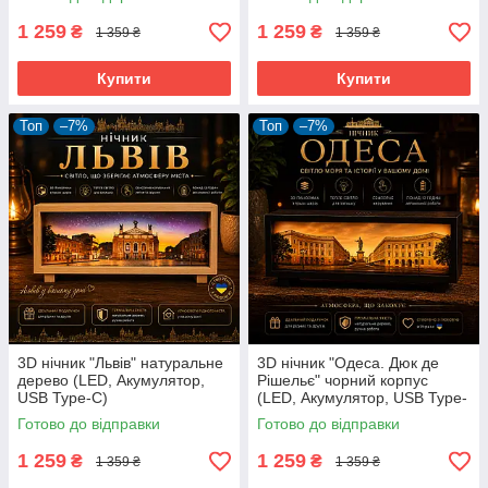
1 259
1 259
₴
₴
1 359 ₴
1 359 ₴
Купити
Купити
Топ
–7%
Топ
–7%
3D нічник "Львів" натуральне
3D нічник "Одеса. Дюк де
дерево (LED, Акумулятор,
Рішельє" чорний корпус
USB Type-C)
(LED, Акумулятор, USB Type-
C)
Готово до відправки
Готово до відправки
1 259
1 259
₴
₴
1 359 ₴
1 359 ₴