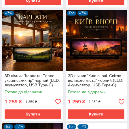
Купити
Купити
–7%
Топ
–7%
3D нічник "Карпати. Тепло
3D нічник "Київ вночі. Світло
українських гір" чорний (LED,
великого міста" чорний (LED,
Акумулятор, USB Type-C)
Акумулятор, USB Type-C)
Готово до відправки
Готово до відправки
1 259
1 259
₴
₴
1 359 ₴
1 359 ₴
Купити
Купити
Топ
–7%
Топ
–7%