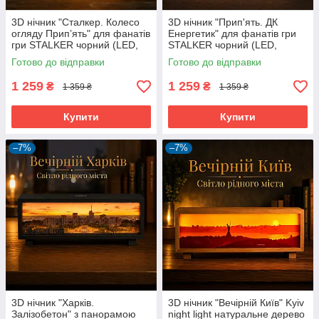
3D нічник "Сталкер. Колесо
3D нічник "Прип'ять. ДК
огляду Прип’ять" для фанатів
Енергетик" для фанатів гри
гри STALKER чорний (LED,
STALKER чорний (LED,
Акумулятор, USB Type-C)
Акумулятор, USB Type-C)
Готово до відправки
Готово до відправки
1 259
1 259
₴
₴
1 359 ₴
1 359 ₴
Купити
Купити
–7%
–7%
3D нічник "Харків.
3D нічник "Вечірній Київ" Kyiv
Залізобетон" з панорамою
night light натуральне дерево