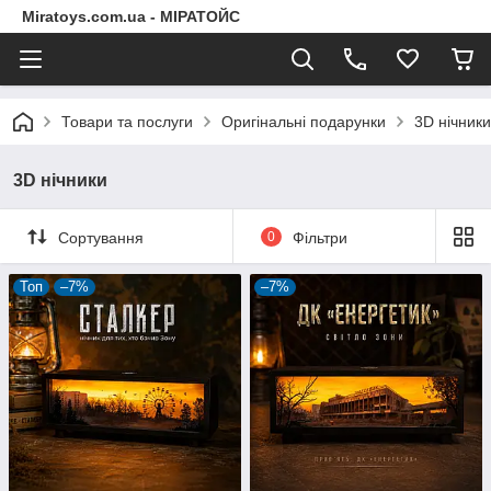
Miratoys.com.ua - МІРАТОЙС
Товари та послуги
Оригінальні подарунки
3D нічники
3D нічники
Сортування
0
Фільтри
Топ
–7%
–7%