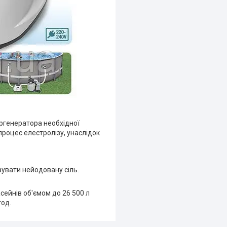
оргенератора необхідної
процес елестролізу, унаслідок
вувати нейодовану сіль.
сейнів об'ємом до 26 500 л
год.