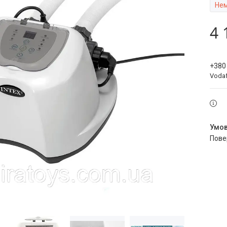
Нем
4 
+380
Voda
пов