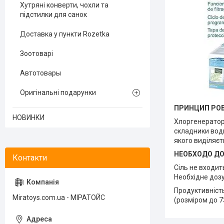
Хутряні конверти, чохли та
підстилки для санок
Доставка у пункти Rozetka
Зоотоварі
Автотовары
Оригінальні подарунки
ПРИНЦИП РО
НОВИНКИ
Хлоргенератор 
складники води
якого виділяєть
НЕОБХОДО Д
Сіль не входит
Необхідне дозув
Продуктивність
Miratoys.com.ua - МІРАТОЙС
(розміром до 7