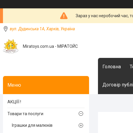
Зараз у нас неробочий час, 
вул. Дудинська 1А, Харків, Україна
Miratoys.com.ua - МІРАТОЙС
Головна
Т
Договір публ
АКЦІЇЇ !
Товари та послуги
Іграшки для малюків