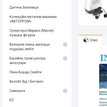
Дитяча Залізниця
Колекційні металеві машинки
«АВТОПРОМ»
Супергерої Марвел (Marvel)
іграшка, фігурка
Опис
Велюрові ліжка, матраци,
подушки, меблі
Басейни, ігрові центри,
аксесуари
Пенні Борди, Скейти
Велобіг Від / Беговел
Самокати
RZ