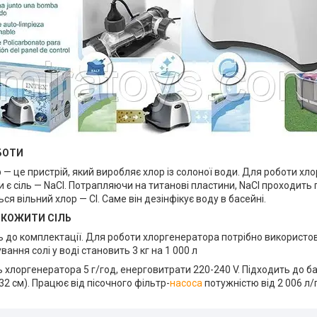
БОТИ
— це пристрій, який виробляє хлор із солоної води. Для роботи хл
 є сіль — NaCl. Потрапляючи на титанові пластини, NaCl проходить 
ся вільний хлор — Cl. Саме він дезінфікує воду в басейні.
ОКОЖИТИ СІЛЬ
ь до комплектації. Для роботи хлоргенератора потрібно використо
ання солі у воді становить 3 кг на 1 000 л
 хлоргенератора 5 г/год, енерговитрати 220-240 V. Підходить до ба
32 см). Працює від пісочного фільтр-
насоса
потужністю від 2 006 л/