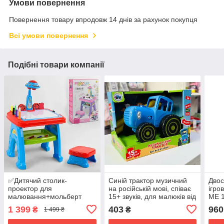
Умови повернення
Повернення товару впродовж 14 днів за рахунок покупця
Всі умови повернення
Подібні товари компанії
✅Дитячий столик-
Синій трактор музичний
Двос
проектор для
на російській мові, співає
ігро
малювання+мольберт
15+ звуків, для малюків від
ME 1
магнітний AK 0005,
1 року
розм
1 399
403
960
₴
₴
1 499 ₴
стільчик, букви-англ,
товщ
цифри, слайди 48шт