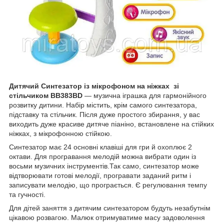
Дитячий Синтезатор із мікрофоном на ніжках зі
стільчиком BB383BD
— музична іграшка для гармонійного
розвитку дитини. Набір містить, крім самого синтезатора,
підставку та стільчик. Після дуже простого збирання, у вас
виходить дуже красиве дитяче піаніно, встановлене на стійких
ніжках, з мікрофонною стійкою.
Синтезатор має 24 основні клавіші для гри й охоплює 2
октави. Для програвання мелодій можна вибрати один із
восьми музичних інструментів.Так само, синтезатор може
відтворювати готові мелодії, програвати заданий ритм і
записувати мелодію, що програється. Є регулювання темпу
та гучності.
Для дітей заняття з дитячим синтезатором будуть незабутнім
цікавою розвагою. Малюк отримуватиме масу задоволення