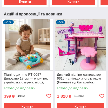
Купити
Купити
Акційні пропозиції та новинки
–20%
–5%
Піаніно дитяче FT 0057
Дитячий піаніно-синтезатор
Динозавр 17 см — музичне,
6618 на ніжках зі стільчиком
українська озвучка, вірші,
(Рожеве) від батарейок і
підсвітка, 2 рівні гучності
мережі, MP3
Готово до відправки
Готово до відправки
399
1 820
₴
₴
499 ₴
1 920 ₴
Купити
Купити