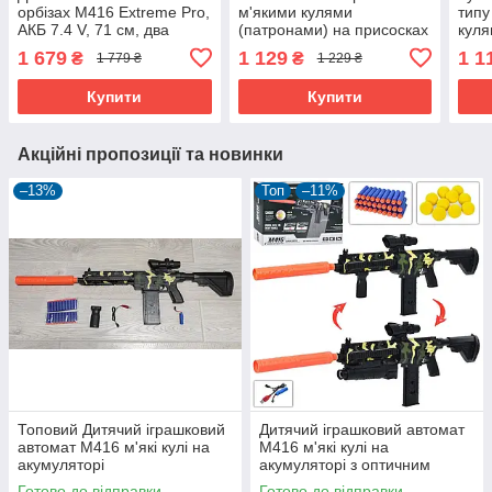
орбізах M416 Extreme Pro,
м'якими кулями
типу
АКБ 7.4 V, 71 см, два
(патронами) на присосках
кул
магазина, 8000 шт. орбізів
типу Nerf
1 679
1 129
1 1
₴
₴
1 779 ₴
1 229 ₴
Купити
Купити
Акційні пропозиції та новинки
–13%
Топ
–11%
Топовий Дитячий іграшковий
Дитячий іграшковий автомат
автомат M416 м'які кулі на
M416 м'які кулі на
акумуляторі
акумуляторі з оптичним
прицілом
Готово до відправки
Готово до відправки