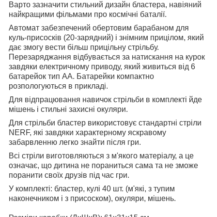
Варто зазначити стильний дизайн бластера, навіяний
найкращими фільмами про космічні баталії.
Автомат забезпечений обертовим барабаном для
куль-присосків (20-зарядний) і знімним прицілом, який
дає змогу вести більш прицільну стрільбу.
Перезаряджання відбувається за натискання на курок
завдяки електричному приводу, який живиться від 6
батарейок тип АА. Батарейки компактно
розпологуються в прикладі.
Для відпрацювання навичок стрільби в комплекті йде
мішень і стильні захисні окуляри.
Для стрільби бластер використовує стандартні стріли
NERF, які завдяки характерному яскравому
забарвленню легко знайти після гри.
Всі стріли виготовляються з м'якого матеріалу, а це
означає, що дитина не пораниться сама та не зможе
поранити своїх друзів під час гри.
У комплекті: бластер, кулі 40 шт. (м'які, з тупим
наконечником і з присоском), окуляри, мішень.