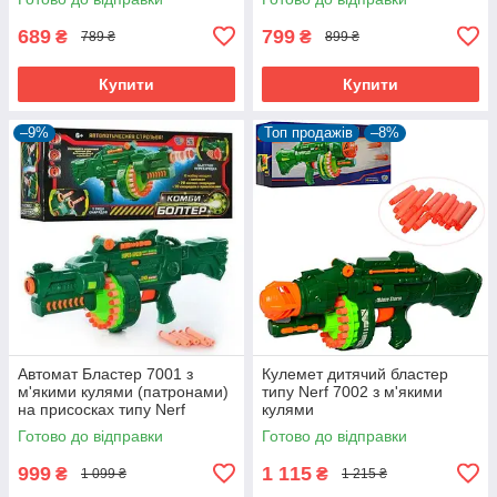
689
799
₴
₴
789 ₴
899 ₴
Купити
Купити
–9%
Топ продажів
–8%
Автомат Бластер 7001 з
Кулемет дитячий бластер
м'якими кулями (патронами)
типу Nerf 7002 з м'якими
на присосках типу Nerf
кулями
Готово до відправки
Готово до відправки
999
1 115
₴
₴
1 099 ₴
1 215 ₴