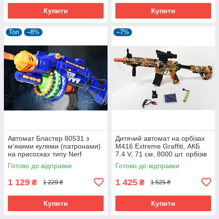
Купити
Купити
Топ
–8%
–7%
Автомат Бластер 80531 з
Дитячий автомат на орбізах
м'якими кулями (патронами)
M416 Extreme Graffiti, АКБ
на присосках типу Nerf
7.4 V, 71 см, 8000 шт. орбізів
Готово до відправки
Готово до відправки
1 129
1 425
₴
₴
1 229 ₴
1 525 ₴
Купити
Купити