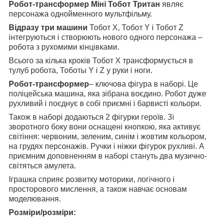
Робот-трансформер Міні Тобот Тритан
являє
персонажа однойменного мультфільму.
Відразу три машини
Тобот X, Тобот Y і Тобот Z
інтегруються і створюють нового одного персонажа –
робота з рухомими кінцівками.
Всього за кілька кроків Тобот X трансформується в
тулуб робота, Тоботы Y і Z у руки і ноги.
Робот-трансформер
– ключова фігура в наборі. Це
поліцейська машина, яка зібрана воєдино. Робот дуже
рухливий і поєднує в собі приємні і барвисті кольори.
Також в наборі додаються 2 фігурки героїв. Зі
зворотного боку вони оснащені кнопкою, яка активує
світіння: червоним, зеленим, синім і жовтим кольором,
на грудях персонажів. Ручки і ніжки фігурок рухливі. А
приємним доповненням в наборі стануть два музично-
світяться амулета.
Іграшка сприяє розвитку моторики, логічного і
просторового мислення, а також навчає основам
моделювання.
Розміри/розміри: