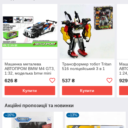
Машинка металева
Трансформер тобот Tritan
Маш
АВТОПРОМ BMW M4 GT3,
516 поліцейський 3 в 1
АВТ
1:32, моделька bmw mini
1:24
626
537
929
₴
₴
Купити
Купити
Акційні пропозиції та новинки
–16%
–13%