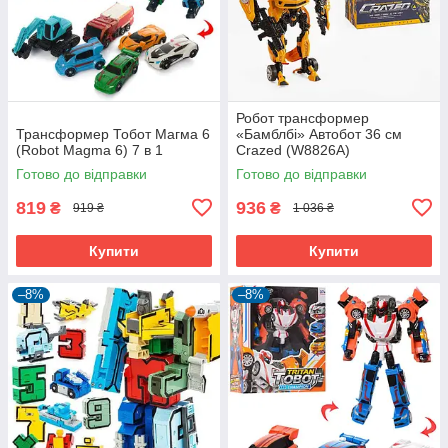
Робот трансформер
Трансформер Тобот Магма 6
«Бамблбі» Автобот 36 см
(Robot Magma 6) 7 в 1
Crazed (W8826A)
Готово до відправки
Готово до відправки
819
936
₴
₴
919 ₴
1 036 ₴
Купити
Купити
–8%
–8%