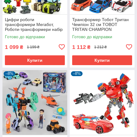
Цифри роботи
Трансформер Тобот Тритан
трансформери Мегабот,
Чемпіон 32 см TOBOT
Роботи-трансформери набір
TRITAN CHAMPION
10в1
Готово до відправки
Готово до відправки
1 099
1 112
₴
₴
1 199 ₴
1 212 ₴
Купити
Купити
–8%
–8%