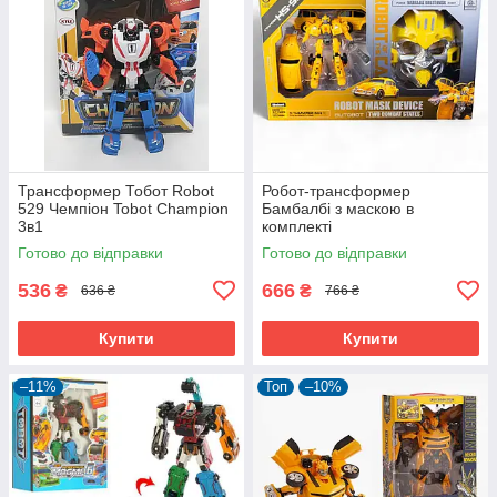
Трансформер Тобот Robot
Робот-трансформер
529 Чемпіон Tobot Champion
Бамбалбі з маскою в
3в1
комплекті
Готово до відправки
Готово до відправки
536
666
₴
₴
636 ₴
766 ₴
Купити
Купити
–11%
Топ
–10%