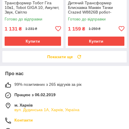
Трансформер Тобот Гіга
Дитячий Трансформер
10в1, Tobot GIGA 10, Амулет,
Блискавка Маквін Тачки
Звук, Світло
Crazed W8826B робот-
машинка, 35 см
Готово до відправки
Готово до відправки
1 131
1 159
₴
₴
1 231 ₴
1 259 ₴
Купити
Купити
Показати ще
Про нас
99% позитивних з 265 відгуків за рік
Працює з 06.02.2019
м. Харків
вул. Дудинська 1А, Харків, Україна
Контакти