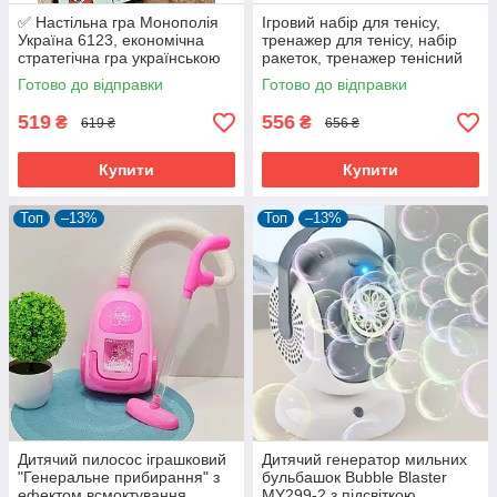
✅ Настільна гра Монополія
Ігровий набір для тенісу,
Україна 6123, економічна
тренажер для тенісу, набір
стратегічна гра українською
ракеток, тренажер тенісний
м'яч на гумці
Готово до відправки
Готово до відправки
519
556
₴
₴
619 ₴
656 ₴
Купити
Купити
Топ
–13%
Топ
–13%
Дитячий пилосос іграшковий
Дитячий генератор мильних
"Генеральне прибирання" з
бульбашок Bubble Blaster
ефектом всмоктування
MY299-2 з підсвіткою,