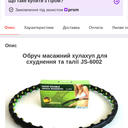
Що таке купити з Пром?
Замовлення під захистом
Опис
Характеристики
Доставка
Оплата
Умови п
Опис
Обруч масажний хулахуп для
схуднення та талії JS-6002