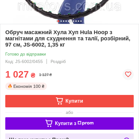
Обруч масажний Хула Хуп Hula Hoop з
магнітами для схуднення та талії, розбірний,
97 см, JS-6002, 1,35 кг
Готово до відправки
Код: JS-6002/0455
Роздріб
1 027
₴
1 127 ₴
Економія
100 ₴
Купити
або
Купити з