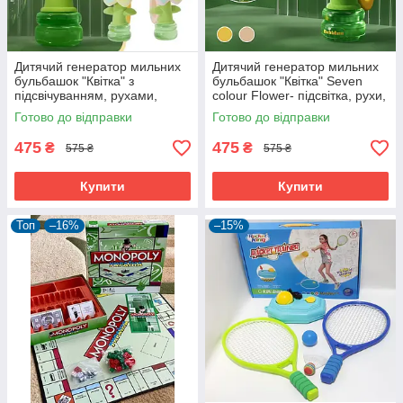
Дитячий генератор мильних
Дитячий генератор мильних
бульбашок "Квітка" з
бульбашок "Квітка" Seven
підсвічуванням, рухами,
colour Flower- підсвітка, рухи,
акумулятор
акумулятор
Готово до відправки
Готово до відправки
475
475
₴
₴
575 ₴
575 ₴
Купити
Купити
Топ
–16%
–15%