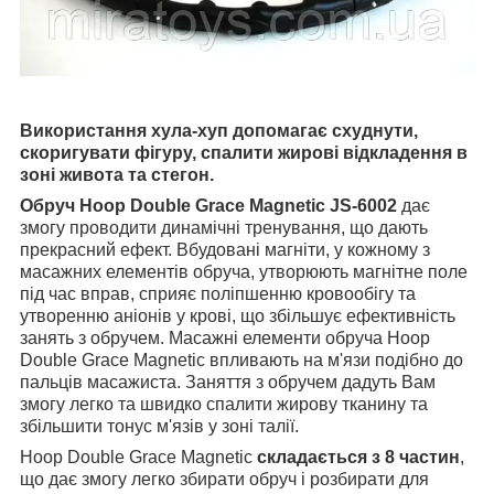
Використання хула-хуп допомагає схуднути,
скоригувати фігуру, спалити жирові відкладення в
зоні живота та стегон.
Обруч Hoop Double Grace Magnetic JS-6002
дає
змогу проводити динамічні тренування, що дають
прекрасний ефект. Вбудовані магніти, у кожному з
масажних елементів обруча, утворюють магнітне поле
під час вправ, сприяє поліпшенню кровообігу та
утворенню аніонів у крові, що збільшує ефективність
занять з обручем. Масажні елементи обруча Hoop
Double Grace Magnetic впливають на м'язи подібно до
пальців масажиста. Заняття з обручем дадуть Вам
змогу легко та швидко спалити жирову тканину та
збільшити тонус м'язів у зоні талії.
Hoop Double Grace Magnetic
складається з 8 частин
,
що дає змогу легко збирати обруч і розбирати для