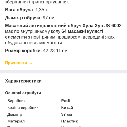
зберігання і транспортування.
Вага обруча:
1,35 кг.
Діаметр обруча:
97 см.
Масажний антицелюлітний обруч Хула Хуп JS-6002
має по внутрішньому колу
64 масажні кулясті
елементи
з повітряним прошарком, всередині яких
вбудовані невеликі магніти.
Розмір коробки:
42-23-11 см.
Приховати
Характеристики
Основні атрибути
Виробник
Profi
Країна виробник
Китай
Діаметр
97 см
Матеріал
Пластик