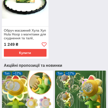
Обруч масажний Хула Хуп
Hula Hoop з магнітами для
схуднення та талії,
розбірний, 97 см, JS-6002,
1 249
₴
1,35 кг
Купити
Акційні пропозиції та новинки
Топ
–17%
Топ
–17%