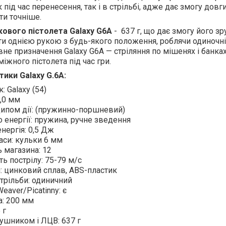
 під час перенесення, так і в стрільбі, адже дає змогу дов
яти точніше.
кового пістолета Galaxy G6A
- 637 г, що дає змогу його з
яти однією рукою з будь-якого положення, роблячи одиночні
вне призначення Galaxy G6A — стріляння по мішенях і банка
іжного пістолета під час гри.
ики Galaxy G.6A:
: Galaxy (54)
6,0 мм
ципом дії: (пружинно-поршневий)
енергії: пружина, ручне зведення
нергія: 0,5 Дж
аси: кульки 6 мм
ь магазина: 12
ь пострілу: 75-79 м/с
: цинковий сплав, ABS-пластик
трільби: одиничний
eaver/Picatinny: є
: 200 мм
 г
лушником і ЛЦВ: 637 г