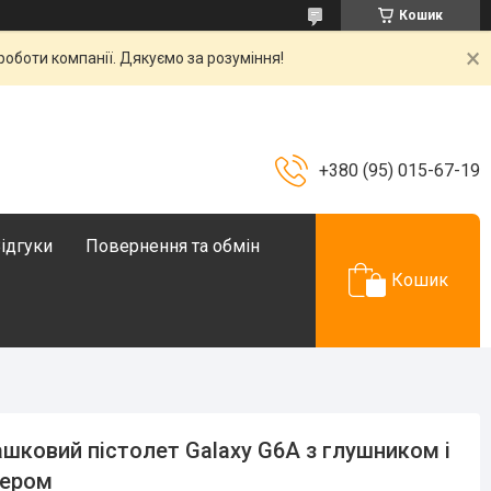
Кошик
роботи компанії. Дякуємо за розуміння!
+380 (95) 015-67-19
ідгуки
Повернення та обмін
Кошик
ашковий пістолет Galaxy G6A з глушником і
зером