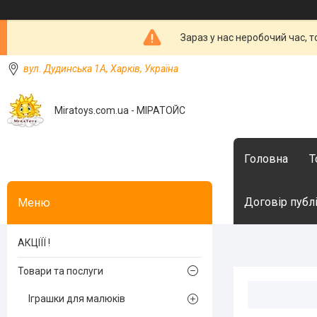
Зараз у нас неробочий час, 
вул. Дудинська 1А, Харків, Україна
Miratoys.com.ua - МІРАТОЙС
Головна
Т
Договір публ
АКЦІЇЇ !
Товари та послуги
Іграшки для малюків