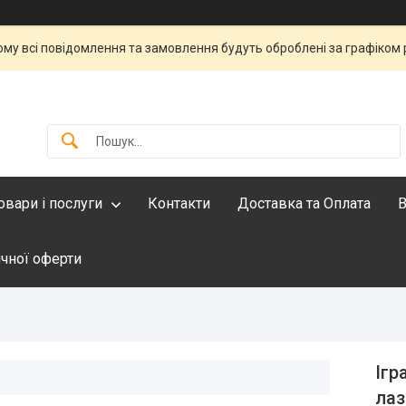
тому всі повідомлення та замовлення будуть оброблені за графіком 
овари і послуги
Контакти
Доставка та Оплата
В
ічної оферти
Ігр
ла