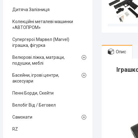
Дитяча Залізниця
Колекційні металеві машинки
«АВТОПРОМ»
Супергерої Марвел (Marvel)
іграшка, фігурка
Опис
Велюрові ліжка, матраци,
подушки, меблі
Іграшко
Басейни, ігрові центри,
аксесуари
Пенні Борди, Скейти
Велобіг Від / Беговел
Самокати
RZ