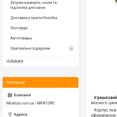
Хутряні конверти, чохли та
підстилки для санок
Доставка у пункти Rozetka
Зоотоварі
Автотовары
Оригінальні подарунки
НОВИНКИ
Іграшковий 
якісного цин
Miratoys.com.ua - МІРАТОЙС
Корпус повні
оформлення й