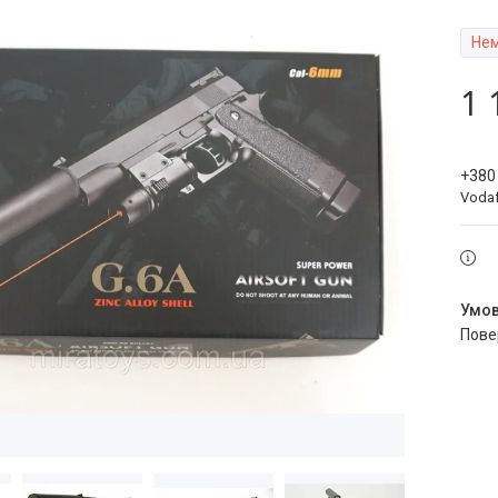
Нем
1 
+380
Voda
пов