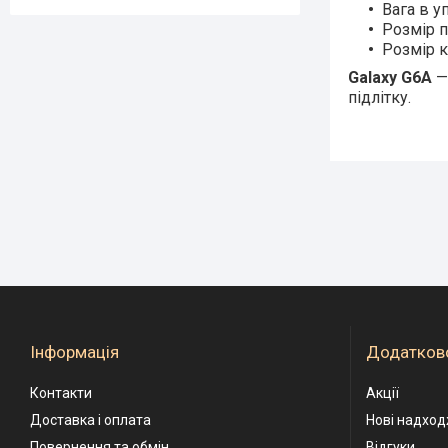
Вага в у
Розмір п
Розмір к
Galaxy G6A
—
підлітку.
Інформація
Додатков
Контакти
Акції
Доставка і оплата
Нові надхо
Повернення та обмін
Відгуки