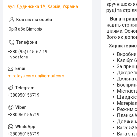
зручнішою як
вул. Дудинська 1А, Харків, Україна
руці та стріл
Вага іграш
навіть стріл
Юрій або Вікторія
цілями. Осно
його як допом
Характерист
+380 (95) 015-67-19
Виробник
Vodafone
Калібр: 
За прин
Джерело 
miratoys.com.ua@gmail.com
Дульна е
Боєприп
Місткіст
+380950156719
Швидкіст
Матеріал
Режим с
+380950156719
Планка W
Довжина
Вага: 525
Вага з г
+380950156719