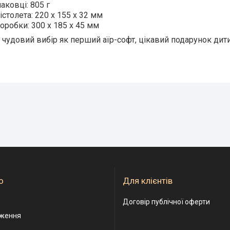
паковці: 805 г
істолета: 220 х 155 х 32 мм
оробки: 300 х 185 х 45 мм
 чудовий вибір як перший аїр-софт, цікавий подарунок дити
о
Для клієнтів
Договір публічної оферти
дження