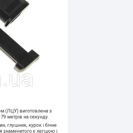
ом (ЛЦУ) виготовлена з
79 метрів на секунду.
, глушник, курок і бічне
я знаменитого є легшою і