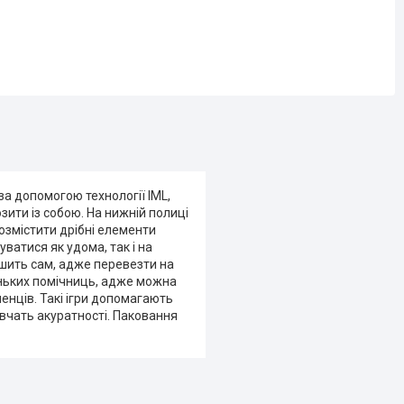
а допомогою технології IML,
зити із собою. На нижній полиці
розмістити дрібні елементи
ватися як удома, так і на
ішить сам, адже перевезти на
еньких помічниць, адже можна
енців. Такі ігри допомагають
 вчать акуратності. Паковання