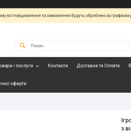
тому всі повідомлення та замовлення будуть оброблені за графіком 
овари і послуги
Контакти
Доставка та Оплата
В
ічної оферти
Ігр
з в