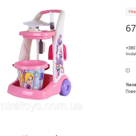
Нем
67
+380
Voda
пов