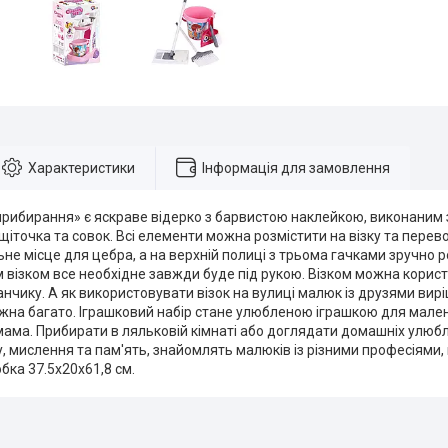
Характеристики
Інформація для замовлення
прибирання» є яскраве відерко з барвистою наклейкою, виконаним з
 щіточка та совок. Всі елементи можна розмістити на візку та перево
льне місце для цебра, а на верхній полиці з трьома гачками зручно 
м візком все необхідне завжди буде під рукою. Візком можна користу
нчику. А як використовувати візок на вулиці малюк із друзями вир
ожна багато. Іграшковий набір стане улюбленою іграшкою для мал
мама. Прибирати в ляльковій кімнаті або доглядати домашніх улюбл
, мислення та пам'ять, знайомлять малюків із різними професіями,
бка 37.5х20х61,8 см.