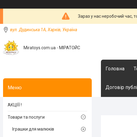
Зараз у нас неробочий час, 
вул. Дудинська 1А, Харків, Україна
Miratoys.com.ua - МІРАТОЙС
Головна
Т
Договір публ
АКЦІЇЇ !
Товари та послуги
Іграшки для малюків