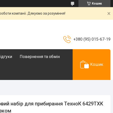
Кошик
роботи компанії. Дякуємо за розуміння!
+380 (95) 015-67-19
ідгуки
Повернення та обмін
Кошик
овий набір для прибирання ТехноК 6429TXK
ізком