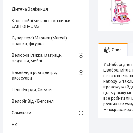
Дитяча Залізниця
Колекційні металеві машинки
«АВТОПРОМ»
Супергерої Марвел (Marvel)
іграшка, фігурка
Опис
Велюрові ліжка, матраци,
подушки, меблі
У «Наборі для 
швабра, мітла,
Басейни, ігрові центри,
візка є спеціа
аксесуари
набору. З таки
ігровому майда
Пенні Борди, Скейти
цьому візку м
все робити як 
Велобіг Від / Беговел
розвивати уяву
— яскрава коро
Самокати
RZ