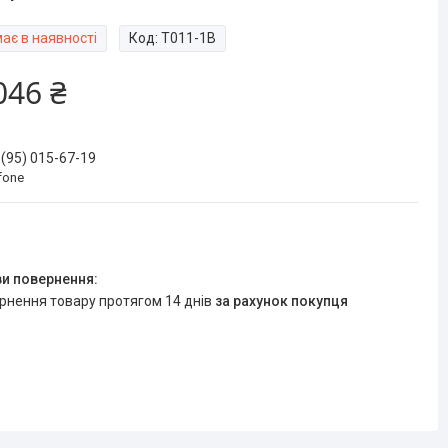
ає в наявності
Код:
T011-1B
046 ₴
 (95) 015-67-19
fone
ернення товару протягом 14 днів
за рахунок покупця