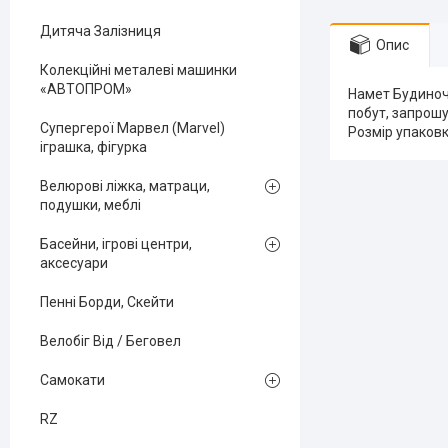
Дитяча Залізниця
Опис
Колекційні металеві машинки
«АВТОПРОМ»
Намет Будиночо
побут, запрошу
Супергерої Марвел (Marvel)
Розмір упаковки
іграшка, фігурка
Велюрові ліжка, матраци,
подушки, меблі
Басейни, ігрові центри,
аксесуари
Пенні Борди, Скейти
Велобіг Від / Беговел
Самокати
RZ