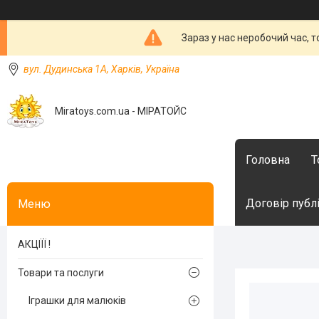
Зараз у нас неробочий час, 
вул. Дудинська 1А, Харків, Україна
Miratoys.com.ua - МІРАТОЙС
Головна
Т
Договір публ
АКЦІЇЇ !
Товари та послуги
Іграшки для малюків