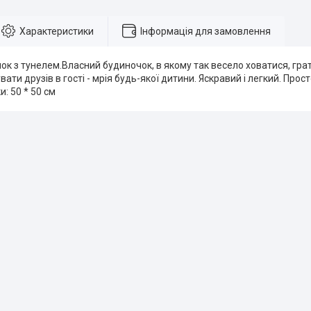
Характеристики
Інформація для замовлення
к з тунелем.Власний будиночок, в якому так весело ховатися, гра
вати друзів в гості - мрія будь-якої дитини. Яскравий і легкий. Прос
: 50 * 50 см