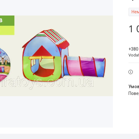
Нем
1 
+380
Voda
пов