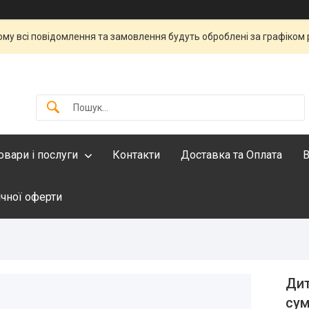
тому всі повідомлення та замовлення будуть оброблені за графіком 
овари і послуги
Контакти
Доставка та Оплата
В
ічної оферти
Дит
сум