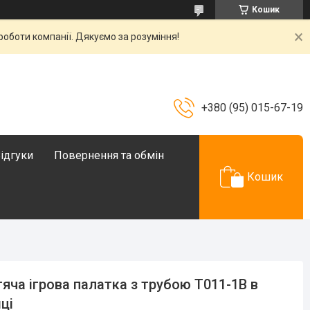
Кошик
роботи компанії. Дякуємо за розуміння!
+380 (95) 015-67-19
ідгуки
Повернення та обмін
Кошик
яча ігрова палатка з трубою T011-1B в
ці