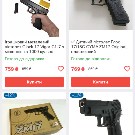
Іграшковий металевий
✅ Дитячий пістолет Глок
пістолет Glock 17 Vigor C1-7 з
17/18C CYMA ZM17 Original,
мішенню та 1000 кульок
пластиковий
Готово до відправки
Готово до відправки
759
769
₴
₴
859 ₴
869 ₴
Купити
Купити
–12%
–11%