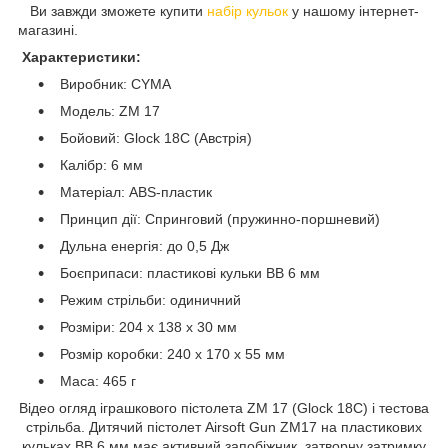
Ви завжди зможете купити
набір кульок
у нашому інтернет-
магазині.
Характеристики:
Виробник: CYMA
Модель: ZM 17
Бойовий: Glock 18C (Австрія)
Калібр: 6 мм
Матеріал: ABS-пластик
Принцип дії: Спринговий (пружинно-поршневий)
Дульна енергія: до 0,5 Дж
Боєприпаси: пластикові кульки BB 6 мм
Режим стрільби: одиничний
Розміри: 204 x 138 x 30 мм
Розмір коробки: 240 х 170 х 55 мм
Маса: 465 г
Відео огляд іграшкового пістолета ZM 17 (Glock 18C) і тестова
стрільба. Дитячий пістолет Airsoft Gun ZM17 на пластикових
кульках BB 6 мм має активний запобіжник, затворну затримку