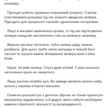
полімеру.
Принцип роботи пружинно-поршневий (спринг). Стріляє
пластиковими кульками під час кожного зведення затвора.
Підходить для прицільної стрільби одиничними пострілами.
Якщо в магазині закінчилася кулька, то під час відтягування
затвора назад він автоматично стає на затворну затримку.
Верхню частину пістолета, тобто затвор-шкіру, можна
розібрати. Для цього треба зняти заглушку в тильній його
частині та зсунути важіль блокування затвора вниз з обох
боків.
Курок не ріже палець. Спуск дуже м'який. У разі сильного
натискання курок не ламається.
Якщо раптом потрібні кулі, Ви завжди зможете купити набір
кульок у нашому інтернет-магазині.
Сюжетно-рольові ігри з дитячою зброєю не тільки принесуть
мальчугану задоволення, а й дадуть змогу набути необхідних
навичок спритності, влучності та зосередженості.