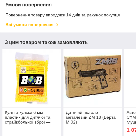
Умови повернення
Повернення товару впродовж 14 днів за рахунок покупця
Всі умови повернення
З цим товаром також замовляють
Кулі та кульки 6 мм
Дитячий пістолет
Авто
пластик для дитячої та
металевий ZM 18 (Берта
CYMA
страйкбольної зброї —
M 92)
глуш
2000 шт.
1 0