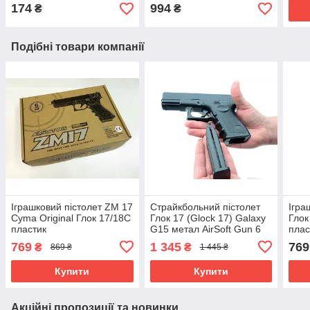
174
994
₴
₴
Подібні товари компанії
Іграшковий пістолет ZM 17
Страйкбольний пістолет
Ігра
Cyma Original Глок 17/18C
Глок 17 (Glock 17) Galaxy
Глок
пластик
G15 метал AirSoft Gun 6
плас
мм
769
1 345
769
₴
₴
869 ₴
1 445 ₴
Купити
Купити
Акційні пропозиції та новинки