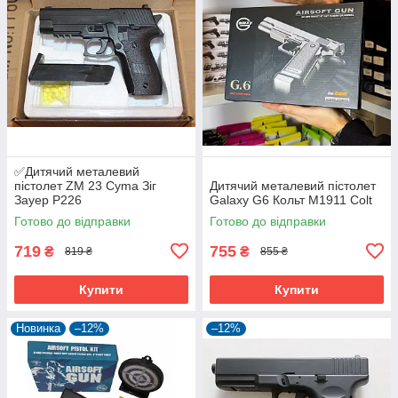
✅Дитячий металевий
пістолет ZM 23 Cyma Зіг
Дитячий металевий пістолет
Зауер Р226
Galaxy G6 Кольт М1911 Colt
Готово до відправки
Готово до відправки
719
755
₴
₴
819 ₴
855 ₴
Купити
Купити
Новинка
–12%
–12%