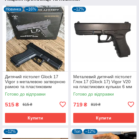
Новинка
–16%
–12%
Дитячий пістолет Glock 17
Металевий дитячий пістолет
Vigor з металевою затворною
Глок 17 (Glock 17) Vigor V20
рамою та пластиковим
на пластикових кульках 6 мм
корпусом
Готово до відправки
Готово до відправки
515
719
₴
₴
615 ₴
819 ₴
Купити
Купити
–12%
Топ
–12%