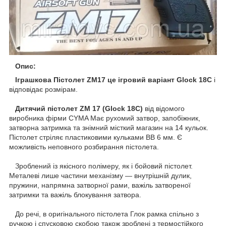
Опис:
Іграшкова Пістолет ZM17 це ігровий варіант
Glock 18C
і
відповідає розмірам.
Дитячий пістолет ZM 17 (Glock 18C)
від відомого
виробника фірми CYMA Має рухомий затвор, запобіжник,
затворна затримка та знімний місткий магазин на 14 кульок.
Пістолет стріляє пластиковими кульками BB 6 мм. Є
можливість неповного розбирання пістолета.
Зроблений із якісного полімеру, як і бойовий пістолет.
Металеві лише частини механізму — внутрішній дулик,
пружини, напрямна затворної рами, важіль затвореної
затримки та важіль блокування затвора.
До речі, в оригінального пістолета Глок рамка спільно з
ручкою і спусковою скобою також зроблені з термостійкого