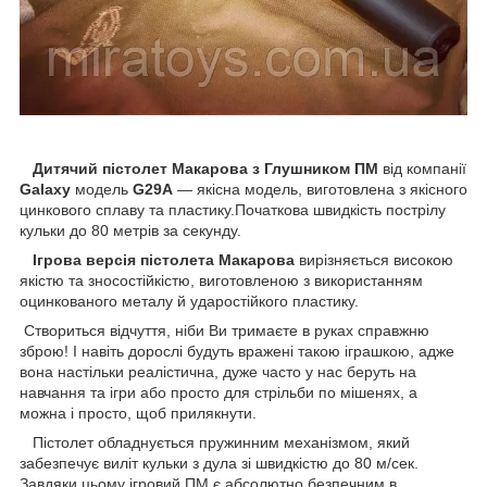
Дитячий пістолет Макарова з Глушником ПМ
від компанії
Galaxy
модель
G29A
— якісна модель, виготовлена з якісного
цинкового сплаву та пластику.Початкова швидкість пострілу
кульки до 80 метрів за секунду.
Ігрова версія пістолета Макарова
вирізняється високою
якістю та зносостійкістю, виготовленою з використанням
оцинкованого металу й ударостійкого пластику.
Створиться відчуття, ніби Ви тримаєте в руках справжню
зброю! І навіть дорослі будуть вражені такою іграшкою, адже
вона настільки реалістична, дуже часто у нас беруть на
навчання та ігри або просто для стрільби по мішенях, а
можна і просто, щоб прилякнути.
Пістолет обладнується пружинним механізмом, який
забезпечує виліт кульки з дула зі швидкістю до 80 м/сек.
Завдяки цьому ігровий ПМ є абсолютно безпечним в