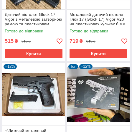
Дитячий пістолет Glock 17
Металевий дитячий пістолет
Vigor з металевою затворною
Глок 17 (Glock 17) Vigor V20
рамою та пластиковим
на пластикових кульках 6 мм
корпусом
Готово до відправки
Готово до відправки
515
719
₴
₴
615 ₴
819 ₴
Купити
Купити
–12%
Топ
–12%
✅Дитячий металевий