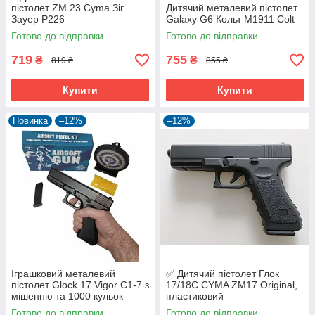
пістолет ZM 23 Cyma Зіг
Дитячий металевий пістолет
Зауер Р226
Galaxy G6 Кольт М1911 Colt
Готово до відправки
Готово до відправки
719
755
₴
₴
819 ₴
855 ₴
Купити
Купити
Новинка
–12%
–12%
Іграшковий металевий
✅ Дитячий пістолет Глок
пістолет Glock 17 Vigor C1-7 з
17/18C CYMA ZM17 Original,
мішенню та 1000 кульок
пластиковий
Готово до відправки
Готово до відправки