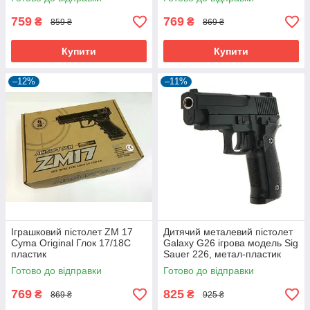
759
769
₴
₴
859 ₴
869 ₴
Купити
Купити
–12%
–11%
Іграшковий пістолет ZM 17
Дитячий металевий пістолет
Cyma Original Глок 17/18C
Galaxy G26 ігрова модель Sig
пластик
Sauer 226, метал-пластик
Готово до відправки
Готово до відправки
769
825
₴
₴
869 ₴
925 ₴