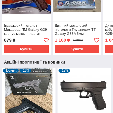
Іграшковий пістолет
Дитячий металевий
Дитя
Макaрова ПМ Galaxy G29
пістолет з Глушником ТТ
кобу
корпус метал-пластик
Galaxy G33A 6мм
G25
879
1 160
1 0
₴
₴
1 260 ₴
Купити
Купити
Акційні пропозиції та новинки
Новинка
–16%
–12%