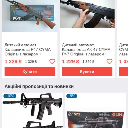
Дитячий автомат
Дитячий автомат
Дитя
Калашникова Р47 CYMA
Калашнікова АК-47 CYMA
CYMA
Original з лазером і
P47 Original з лазером і
лазе
ліхтариком, АК-47 на
ліхтариком на
1 229
1 229
1 0
₴
₴
1 329 ₴
1 329 ₴
пластикових кульках
пластикових кульках
Купити
Купити
Акційні пропозиції та новинки
–10%
–9%