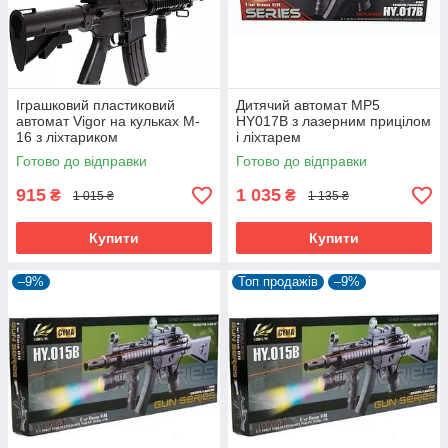
Іграшковий пластиковий
Дитячий автомат MP5
автомат Vigor на кульках M-
HY017B з лазерним прицілом
16 з ліхтариком
і ліхтарем
Готово до відправки
Готово до відправки
915
1 035
₴
₴
1 015 ₴
1 135 ₴
Купити
Купити
–9%
Топ продажів
–9%