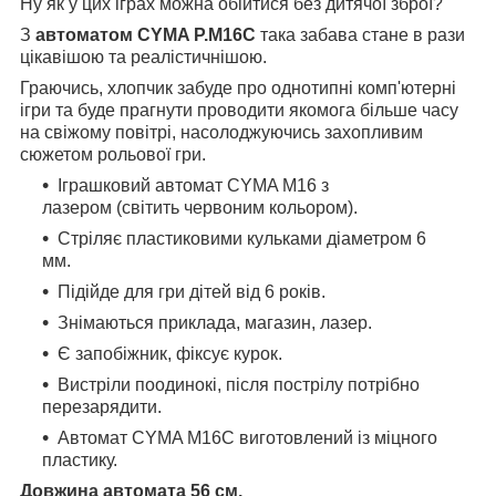
Ну як у цих іграх можна обійтися без дитячої зброї?
З
автоматом CYMA P.М16C
така забава стане в рази
цікавішою та реалістичнішою.
Граючись, хлопчик забуде про однотипні комп'ютерні
ігри та буде прагнути проводити якомога більше часу
на свіжому повітрі, насолоджуючись захопливим
сюжетом рольової гри.
Іграшковий автомат CYMA М16 з
лазером (світить червоним кольором).
Стріляє пластиковими кульками діаметром 6
мм.
Підійде для гри дітей від 6 років.
Знімаються приклада, магазин, лазер.
Є запобіжник, фіксує курок.
Вистріли поодинокі, після пострілу потрібно
перезарядити.
Автомат CYMA М16C виготовлений із міцного
пластику.
Довжина автомата 56 см.