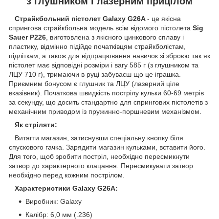
з глушником і лазерним прицілом
Страйкбольний пістолет Galaxy G26A
- це якісна
спрингова страйкбольна модель всім відомого пістолета
Sig
Sauer P226
, виготовлена ​​з якісного цинкового сплаву і
пластику, відмінно підійде початківцям страйкболістам,
підліткам, а також для відпрацювання навичок зі зброєю так як
пістолет має відповідні розміри і вагу 585 г (з глушником та
ЛЦУ 710 г), тримаючи в руці забуваєш що це іграшка.
Приємним бонусом є глушник та ЛЦУ (лазерний ціле
вказівник). Початкова швидкість пострілу кульки 60-69 метрів
за секунду, що досить стандартно для спрингових пістолетів з
механічним приводом із пружинно-поршневим механізмом.
Як стріляти:
Витягти магазин, затиснувши спеціальну кнопку біля
спускового гачка. Зарядити магазин кульками, вставити його.
Для того, щоб зробити постріл, необхідно пересмикнути
затвор до характерного клацання. Пересмикувати затвор
необхідно перед кожним пострілом.
Характеристики Galaxy G26A:
Виробник: Galaxy
Калібр: 6,0 мм (.236)