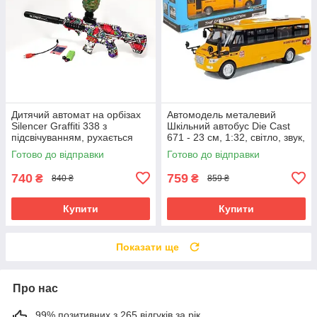
Дитячий автомат на орбізах
Автомодель металевий
Silencer Graffiti 338 з
Шкільний автобус Die Cast
підсвічуванням, рухається
671 - 23 см, 1:32, світло, звук,
затвор, акумулятор 7.4V
інерція
Готово до відправки
Готово до відправки
740
759
₴
₴
840 ₴
859 ₴
Купити
Купити
Показати ще
Про нас
99% позитивних з 265 відгуків за рік