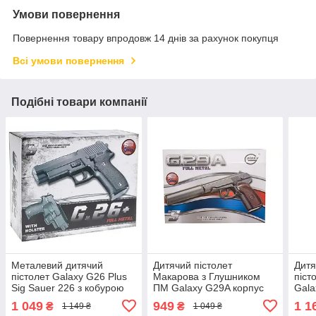
Умови повернення
Повернення товару впродовж 14 днів за рахунок покупця
Всі умови повернення
Подібні товари компанії
Металевий дитячий
Дитячий пістолет
Дитя
пістолет Galaxy G26 Plus
Макарова з Глушником
піст
Sig Sauer 226 з кобурою
ПМ Galaxy G29A корпус
Gala
метал
1 049
949
1 1
₴
₴
1 149 ₴
1 049 ₴