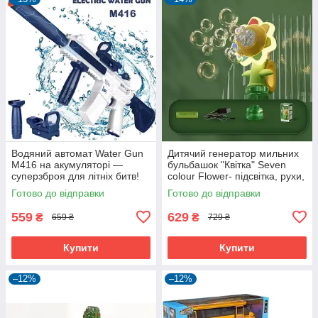
Водяний автомат Water Gun
Дитячий генератор мильних
M416 на акумуляторі —
бульбашок "Квітка" Seven
суперзброя для літніх битв!
colour Flower- підсвітка, рухи,
акумулятор
Готово до відправки
Готово до відправки
559
629
₴
₴
659 ₴
729 ₴
Купити
Купити
–12%
–12%