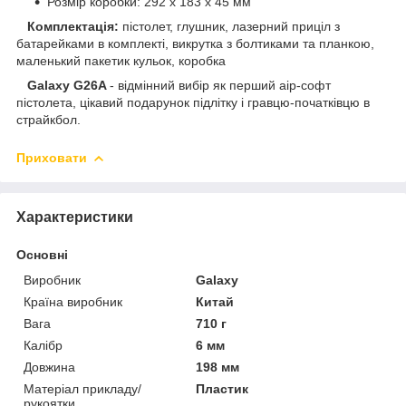
Розмір коробки: 292 х 183 х 45 мм
Комплектація:
пістолет, глушник, лазерний приціл з
батарейками в комплекті, викрутка з болтиками та планкою,
маленький пакетик кульок, коробка
Galaxy G26A
- відмінний вибір як перший аір-софт
пістолета, цікавий подарунок підлітку і гравцю-початківцю в
страйкбол.
Приховати
Характеристики
Основні
Виробник
Galaxy
Країна виробник
Китай
Вага
710 г
Калібр
6 мм
Довжина
198 мм
Матеріал прикладу/
Пластик
рукоятки