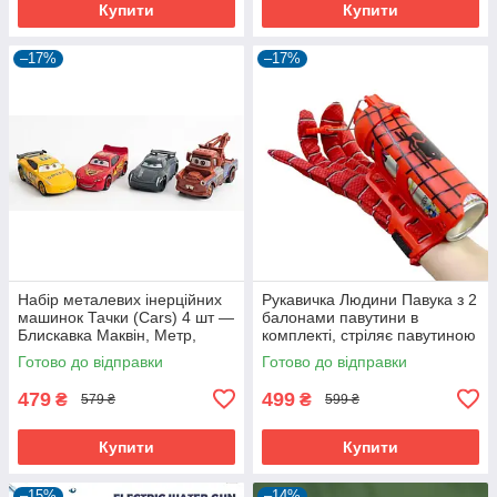
Купити
Купити
–17%
–17%
Набір металевих інерційних
Рукавичка Людини Павука з 2
машинок Тачки (Cars) 4 шт —
балонами павутини в
Блискавка Маквін, Метр,
комплекті, стріляє павутиною
Джексон Шторм, Круз
Готово до відправки
Готово до відправки
Рамірес, гумові колеса
479
499
₴
₴
579 ₴
599 ₴
Купити
Купити
–15%
–14%