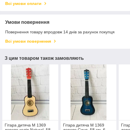
Всі умови оплати
Умови повернення
Повернення товару впродовж 14 днів за рахунок покупця
Всі умови повернення
З цим товаром також замовляють
Гітара дитяча M 1369
Гітара дитяча M 1369
Гіта
дерево колір Natural, 58
дерево Синя, 58 см, 6
дере