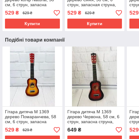
см, 6 струн, запасна
струн, запасная струна,
стру
струна, медіатор
медіатор
меді
529
529
529
₴
₴
629 ₴
629 ₴
Купити
Купити
Подібні товари компанії
Гітара дитяча M 1369
Гітара дитяча M 1369
Гіта
дерево Помаранчева, 58
дерево Червона, 58 см, 6
дере
см, 6 струн, запасна
струн, запасна струна,
стру
струна, медіатор
медіатор
меді
529
649
529
₴
₴
629 ₴