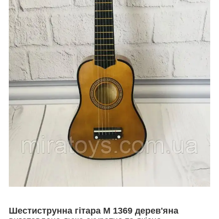
Шестиструнна гітара M 1369 дерев'яна