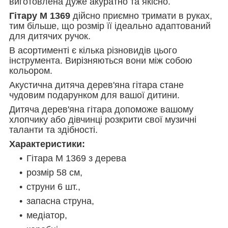
виготовлена дуже акуратно та якісно.
Гітару М 1369
дійсно приємно тримати в руках,
тим більше, що розмір її ідеально адаптований
для дитячих ручок.
В асортименті є кілька різновидів цього
інструмента. Вирізняються вони між собою
кольором.
Акустична дитяча дерев'яна гітара стане
чудовим подарунком для вашої дитини.
Дитяча дерев'яна гітара допоможе вашому
хлопчику або дівчинці розкрити свої музичні
таланти та здібності.
Характеристики:
Гітара M 1369 з дерева
розмір 58 см,
струни 6 шт.,
запасна струна,
медіатор,