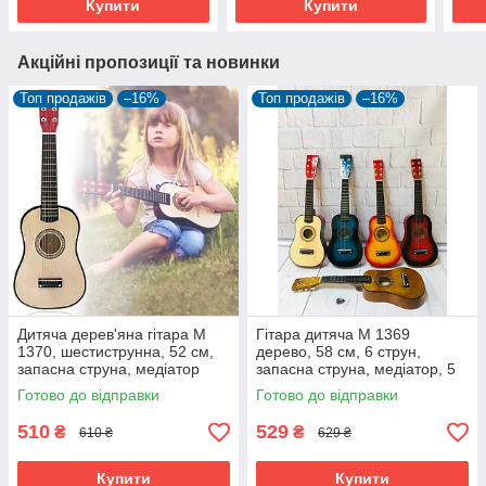
Купити
Купити
Акційні пропозиції та новинки
Топ продажів
–16%
Топ продажів
–16%
Дитяча дерев'яна гітара M
Гітара дитяча M 1369
1370, шестиструнна, 52 см,
дерево, 58 см, 6 струн,
запасна струна, медіатор
запасна струна, медіатор, 5
кольорів
Готово до відправки
Готово до відправки
510
529
₴
₴
610 ₴
629 ₴
Купити
Купити