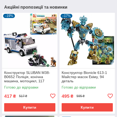
Акційні пропозиції та новинки
–19%
–17%
Конструктор SLUBAN M38-
Конструктор Bionicle 613-1
B0652 Поліція, конічна
Майстер масок Екіму, 94
машина, мотоцикл, 117
деталь
деталей
Готово до відправки
Готово до відправки
417
495
₴
₴
517 ₴
595 ₴
Купити
Купити