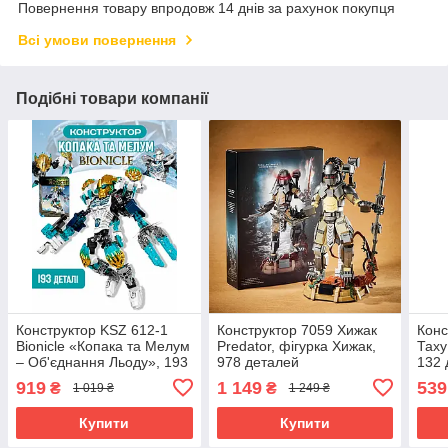
Повернення товару впродовж 14 днів за рахунок покупця
Всі умови повернення
Подібні товари компанії
Конструктор KSZ 612-1
Конструктор 7059 Хижак
Конс
Bionicle «Копака та Мелум
Predator, фігурка Хижак,
Таху
– Об'єднання Льоду», 193
978 деталей
132 
деталі
919
1 149
539
₴
₴
1 019 ₴
1 249 ₴
Купити
Купити