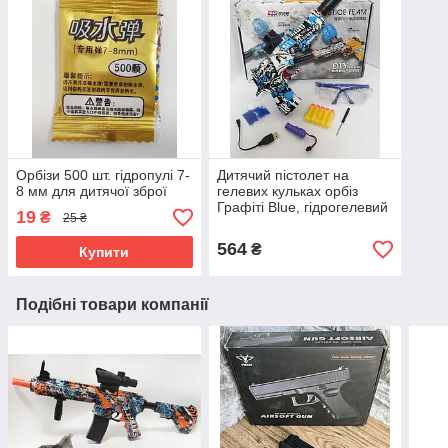
Орбізи 500 шт. гідропулі 7-
Дитячий пістолет на
8 мм для дитячої зброї
гелевих кульках орбіз
Графіті Blue, гідрогелевий
19
₴
25 ₴
пістолет
564
₴
Купити
Подібні товари компанії