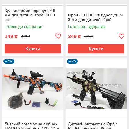
Кульки орбізи гідропулі 7-8
мм для дитячої зброї 5000
Орбізи 10000 шт. гідропулі 7-
шт.
8 мм для дитячої зброї
Готово до відправки
Готово до відправки
149
249
₴
₴
249 ₴
349 ₴
Купити
Купити
–7%
–6%
Дитячий автомат на орбізах
Дитячий автомат на Орбіз
M416 Extreme Pro, АКБ 7.4 V,
PUBG довжиною 96 см,