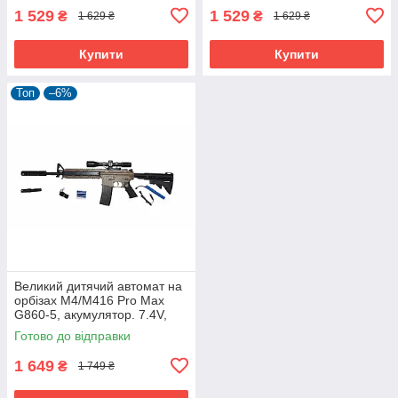
1 529
1 529
₴
₴
1 629 ₴
1 629 ₴
Купити
Купити
Топ
–6%
Великий дитячий автомат на
орбізах М4/М416 Pro Max
G860-5, акумулятор. 7.4V,
довжина 96 см
Готово до відправки
1 649
₴
1 749 ₴