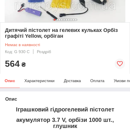
Дитячий пістолет на гелевих кульках Орбіз
графіті Yellow, орбіган
Немає в наявності
Код: G 930 C
Роздріб
564
₴
Опис
Характеристики
Доставка
Оплата
Умови п
Опис
Іграшковий гідрогелевий пістолет
акумулятор 3.7 V, орбізи 1000 шт.,
глушник