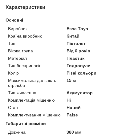
Характеристики
Основні
Виробник
Essa Toys
Країна виробник
Китай
Тип
Пістолет
Вікова група
Від 6 років
Матеріал
Пластик
Тип боєприпасів
Гидропули
Колір
Різні кольори
Максимальна дальність
15 м
стрільби
Тип живлення
Акумулятор
Комплектація мішенню
Ні
Стан
Новий
Комплектування мішенню
False
Габаритні розміри
Довжина
380 мм