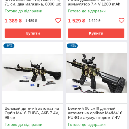
71 см, два магазина, 8000 шт.
акумулятор 7.4 V 1200 mAh
орбізів
Готово до відправки
Готово до відправки
1 389
1 529
₴
₴
1 489 ₴
1 629 ₴
Купити
Купити
–6%
–6%
Великий дитячий автомат на
Великий 96 см!!! дитячий
Орбіз М416 PUBG, АКБ 7.4V,
автомат на орбізах M4/M416
96 см
PUBG з акумулятором 7.4V
Готово до відправки
Готово до відправки