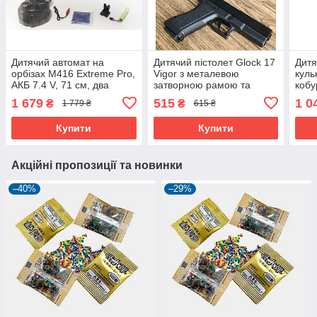
Дитячий автомат на
Дитячий пістолет Glock 17
Дитя
орбізах M416 Extreme Pro,
Vigor з металевою
куль
АКБ 7.4 V, 71 см, два
затворною рамою та
кобу
магазина, 8000 шт. орбізів
пластиковим корпусом
мета
1 679
515
1 0
₴
₴
1 779 ₴
615 ₴
Купити
Купити
Акційні пропозиції та новинки
–40%
–29%