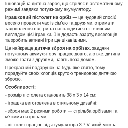
Інноваційна дитяча зброя, що стріляє в автоматичному
режимі завдяки потужному акумулятору.
Іграшковий пістолет на орбіз
— це чудовий спосіб
весело провести час із сім'єю та друзями, отримати
задоволення від гри та насолодитися естетичним
виглядом цієї іграшки. Він додасть азарту, веселощів
та зробить активні ігри ще цікавішими.
Це найкраще
дитяча зброя на орбізах
, завдяки
потужному акумулятору працює довго, а отже, дитина
зможе грати з друзями, навіть поза домом.
Прекрасний подарунок на будь-яке свято, тому
порадуйте своїх хлопців крутою трендовою дитячою
зброєю.
Особливості:
- розмір пістолета становить 38 х 3 х 14 см;
- іграшка виготовлена в стильному дизайні;
- зброя має 2 режими роботи — стрільба орбізами та
м'якими патронами;
- пістолет працює від акумулятора 3.7 V, який можна