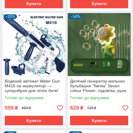
Купити
Купити
–15%
–14%
Водяний автомат Water Gun
Дитячий генератор мильних
M416 на акумуляторі —
бульбашок "Квітка" Seven
суперзброя для літніх битв!
colour Flower- підсвітка, рухи,
акумулятор
Готово до відправки
Готово до відправки
559
629
₴
₴
659 ₴
729 ₴
Купити
Купити