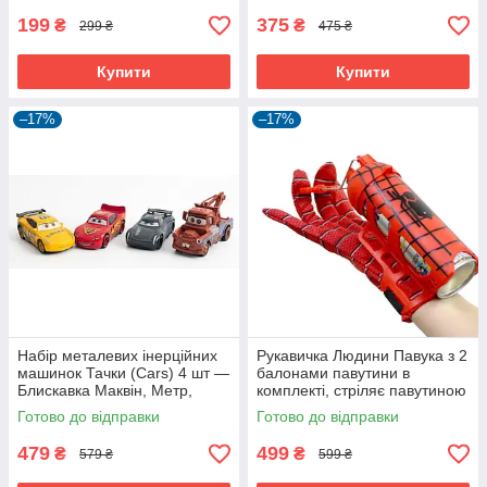
199
375
₴
₴
299 ₴
475 ₴
Купити
Купити
–17%
–17%
Набір металевих інерційних
Рукавичка Людини Павука з 2
машинок Тачки (Cars) 4 шт —
балонами павутини в
Блискавка Маквін, Метр,
комплекті, стріляє павутиною
Джексон Шторм, Круз
Готово до відправки
Готово до відправки
Рамірес, гумові колеса
479
499
₴
₴
579 ₴
599 ₴