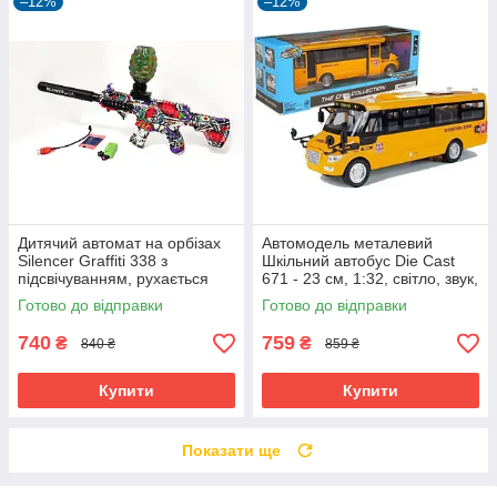
–12%
–12%
Дитячий автомат на орбізах
Автомодель металевий
Silencer Graffiti 338 з
Шкільний автобус Die Cast
підсвічуванням, рухається
671 - 23 см, 1:32, світло, звук,
затвор, акумулятор 7.4V
інерція
Готово до відправки
Готово до відправки
740
759
₴
₴
840 ₴
859 ₴
Купити
Купити
Показати ще