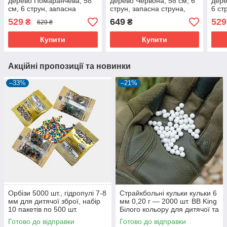
дерево Помаранчева, 58
дерево Червона, 58 см, 6
дере
см, 6 струн, запасна
струн, запасна струна,
6 ст
струна, медіатор
медіатор
меді
529
649
529
₴
₴
629 ₴
Купити
Купити
Акційні пропозиції та новинки
–33%
–21%
Орбізи 5000 шт., гідропулі 7-8
Страйкбольні кульки кульки 6
мм для дитячої зброї, набір
мм 0,20 г — 2000 шт. BB King
10 пакетів по 500 шт.
Білого кольору для дитячої та
пневматичної зброї
Готово до відправки
Готово до відправки