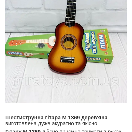
Шестиструнна гітара M 1369 дерев'яна
виготовлена дуже акуратно та якісно.
Гітару М 1369
дійсно приємно тримати в руках,