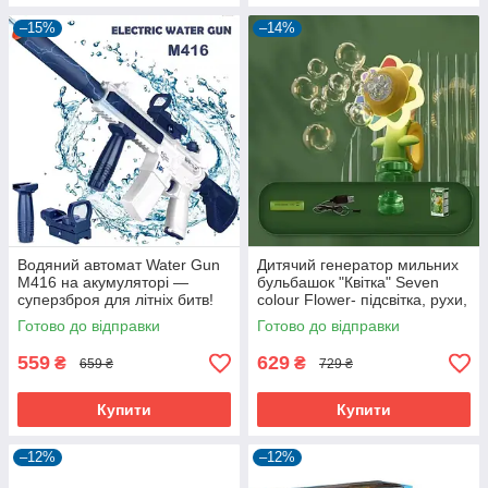
–15%
–14%
Водяний автомат Water Gun
Дитячий генератор мильних
M416 на акумуляторі —
бульбашок "Квітка" Seven
суперзброя для літніх битв!
colour Flower- підсвітка, рухи,
акумулятор
Готово до відправки
Готово до відправки
559
629
₴
₴
659 ₴
729 ₴
Купити
Купити
–12%
–12%