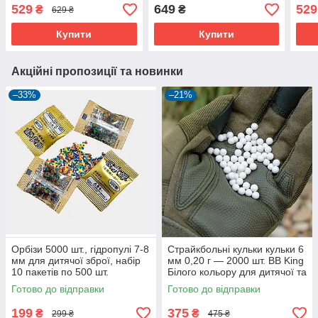
струна, медіатор
медіатор
меді
529
649
529
₴
₴
629 ₴
Купити
Купити
Акційні пропозиції та новинки
–33%
–21%
Орбізи 5000 шт., гідропулі 7-8
Страйкбольні кульки кульки 6
мм для дитячої зброї, набір
мм 0,20 г — 2000 шт. BB King
10 пакетів по 500 шт.
Білого кольору для дитячої та
пневматичної зброї
Готово до відправки
Готово до відправки
199
375
₴
₴
299 ₴
475 ₴