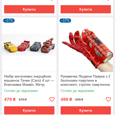
Купити
Купити
–17%
–17%
Набір металевих інерційних
Рукавичка Людини Павука з 2
машинок Тачки (Cars) 4 шт —
балонами павутини в
Блискавка Маквін, Метр,
комплекті, стріляє павутиною
Джексон Шторм, Круз
Готово до відправки
Готово до відправки
Рамірес, гумові колеса
479
499
₴
₴
579 ₴
599 ₴
Купити
Купити