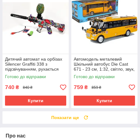
Дитячий автомат на орбізах
Автомодель металевий
Silencer Graffiti 338 з
Шкільний автобус Die Cast
підсвічуванням, рухається
671 - 23 см, 1:32, світло, звук,
затвор, акумулятор 7.4V
інерція
Готово до відправки
Готово до відправки
740
759
₴
₴
840 ₴
859 ₴
Купити
Купити
Показати ще
Про нас