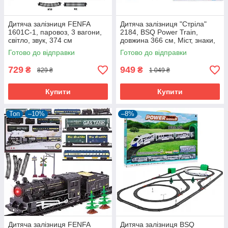
Дитяча залізниця FENFA
Дитяча залізниця "Стріла"
1601С-1, паровоз, 3 вагони,
2184, BSQ Power Train,
світло, звук, 374 см
довжина 366 см, Міст, знаки,
дерева
Готово до відправки
Готово до відправки
729
949
₴
₴
829 ₴
1 049 ₴
Купити
Купити
Топ
–10%
–8%
Дитяча залізниця FENFA
Дитяча залізниця BSQ