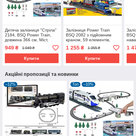
Дитяча залізниця "Стріла"
Залізниця Power Train
Залі
2184, BSQ Power Train,
BSQ 2082 з підйомним
BSQ 
довжина 366 см, Міст,
краном, 59 елементів,
нава
знаки, дерева
довжина 670 см
нафт
949
1 255
1 4
₴
₴
1 049 ₴
1 355 ₴
довж
Купити
Купити
Акційні пропозиції та новинки
–12%
Топ
–10%