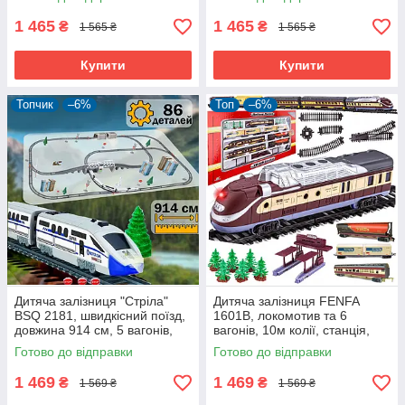
дерева
1 465
1 465
₴
₴
1 565 ₴
1 565 ₴
Купити
Купити
Топчик
–6%
Топ
–6%
Дитяча залізниця "Стріла"
Дитяча залізниця FENFA
BSQ 2181, швидкісний поїзд,
1601B, локомотив та 6
довжина 914 см, 5 вагонів,
вагонів, 10м колії, станція,
тунель, міст,
дерева, світло, звук
Готово до відправки
Готово до відправки
1 469
1 469
₴
₴
1 569 ₴
1 569 ₴