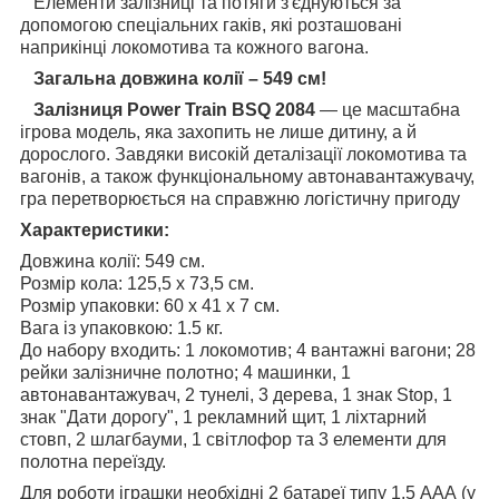
Елементи залізниці та потяги з'єднуються за
допомогою спеціальних гаків, які розташовані
наприкінці локомотива та кожного вагона.
Загальна довжина колії – 549 см!
Залізниця Power Train BSQ 2084
— це масштабна
ігрова модель, яка захопить не лише дитину, а й
дорослого. Завдяки високій деталізації локомотива та
вагонів, а також функціональному автонавантажувачу,
гра перетворюється на справжню логістичну пригоду
Характеристики:
Довжина колії: 549 см.
Розмір кола: 125,5 х 73,5 см.
Розмір упаковки: 60 x 41 x 7 см.
Вага із упаковкою: 1.5 кг.
До набору входить: 1 локомотив; 4 вантажні вагони; 28
рейки залізничне полотно; 4 машинки, 1
автонавантажувач,
2 тунелі, 3
дерева, 1 знак Stop, 1
знак "Дати дорогу", 1 рекламний щит, 1 ліхтарний
стовп, 2 шлагбауми, 1 світлофор та 3 елементи для
полотна переїзду.
Для роботи іграшки необхідні 2 батареї типу 1.5 ААА (у