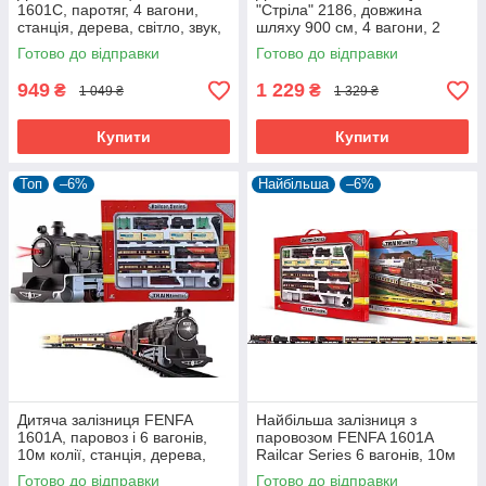
1601С, паротяг, 4 вагони,
"Стріла" 2186, довжина
станція, дерева, світло, звук,
шляху 900 см, 4 вагони, 2
586 см
тунелі
Готово до відправки
Готово до відправки
949
1 229
₴
₴
1 049 ₴
1 329 ₴
Купити
Купити
Топ
–6%
Найбільша
–6%
Дитяча залізниця FENFA
Найбільша залізниця з
1601А, паровоз і 6 вагонів,
паровозом FENFA 1601А
10м колії, станція, дерева,
Railcar Series 6 вагонів, 10м
світло, звук
колії, звук, світло, станція,
Готово до відправки
Готово до відправки