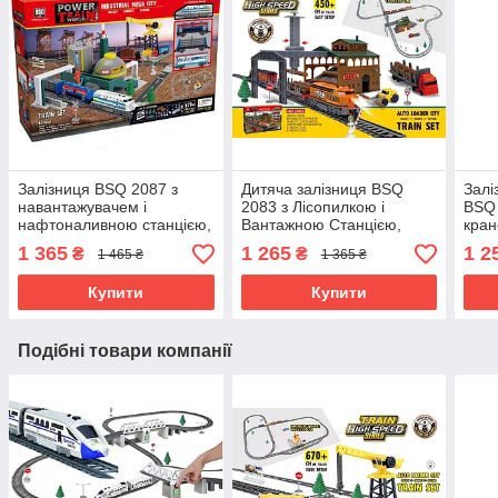
Залізниця BSQ 2087 з
Дитяча залізниця BSQ
Залі
навантажувачем і
2083 з Лісопилкою і
BSQ 
нафтоналивною станцією,
Вантажною Станцією,
кран
довжина 670 см
довжина колії 450 см
довж
1 365
1 265
1 2
₴
₴
1 465 ₴
1 365 ₴
Купити
Купити
Подібні товари компанії