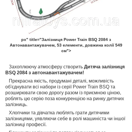
px" title="Залізниця Power Train BSQ 2084 з
Автонавантажувачем, 53 елементи, довжина колії 549
см">
Захоплюючу атмосферу створить
Дитяча залізниця
BSQ 2084 з автонавантажувачем!
Прекрасна якість, продумані деталі, можливість
об'єднувати всі набори із серії Power Train BSQ та
розширювати свою дорогу разом із приємною ціною,
роблять цю серію поза конкуренцією на ринку дитячих
залізниць.
Хлопчики та дівчатка люблять грати дитячими
залізницями, уявляючи себе в ролі машиніста чи іншої
залізниці професії.