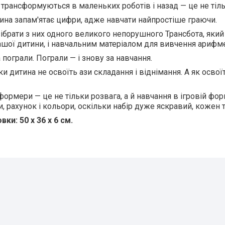
трансформуються в маленьких роботів і назад — це не тільк
ина запам'ятає цифри, адже навчати найпростіше граючи.
ібрати з них одного великого непорушного Трансбота, яки
шої дитини, і навчальним матеріалом для вивчення арифм
 пограли. Пограли — і знову за навчання.
оки дитина не освоїть ази складання і віднімання. А як осво
ормери — це не тільки розвага, а й навчання в ігровій форм
, рахунок і кольори, оскільки набір дуже яскравий, кожен 
ки: 50 х 36 х 6 см.