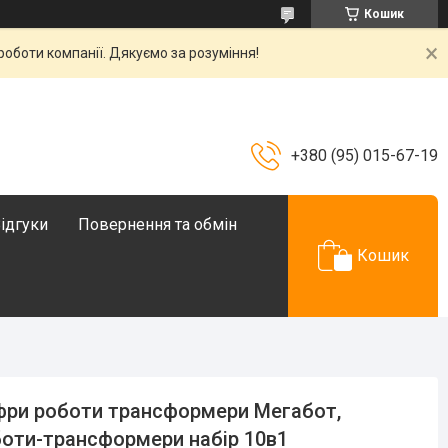
Кошик
роботи компанії. Дякуємо за розуміння!
+380 (95) 015-67-19
ідгуки
Повернення та обмін
Кошик
ри роботи трансформери Мегабот,
оти-трансформери набір 10в1