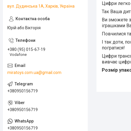
Цифри легко 
вул. Дудинська 1А, Харків, Україна
Так Ваша дит
Ви зможете з
іграшками Ва
Юрій або Вікторія
Повчилися та
І так доти, п
погратися!
+380 (95) 015-67-19
Vodafone
Цифри трансф
вивчає цифри
Розмір упаков
miratoys.com.ua@gmail.com
+380950156719
+380950156719
+380950156719