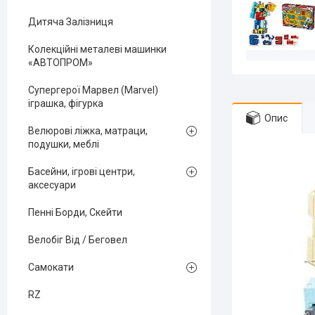
Дитяча Залізниця
Колекційні металеві машинки
«АВТОПРОМ»
Супергерої Марвел (Marvel)
іграшка, фігурка
Опис
Велюрові ліжка, матраци,
подушки, меблі
Басейни, ігрові центри,
аксесуари
Пенні Борди, Скейти
Велобіг Від / Беговел
Самокати
RZ