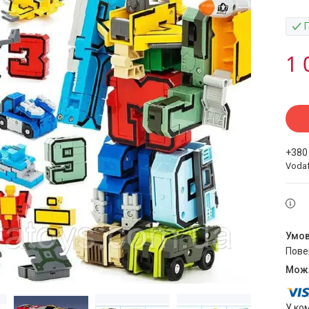
1 
+380
Voda
пов
У ко