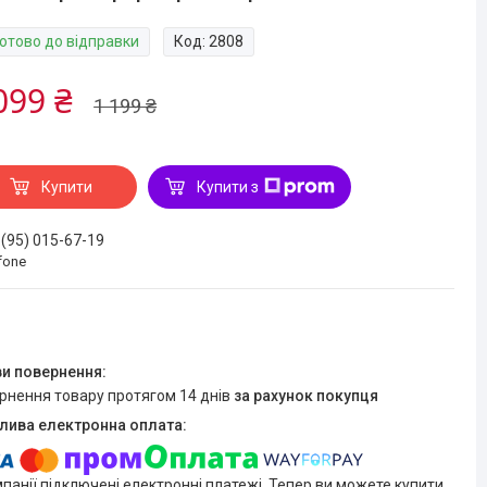
Готово до відправки
Код:
2808
099 ₴
1 199 ₴
Купити
Купити з
 (95) 015-67-19
fone
ернення товару протягом 14 днів
за рахунок покупця
мпанії підключені електронні платежі. Тепер ви можете купити