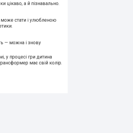
и цікаво, а й пізнавально.
й може стати і улюбленою
етики.
їть — можна і знову
і, у процесі гри дитина
трансформер має свій колір.