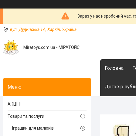
Зараз у нас неробочий час, 
вул. Дудинська 1А, Харків, Україна
Miratoys.com.ua - МІРАТОЙС
Головна
Т
Договір публ
АКЦІЇЇ !
Товари та послуги
Іграшки для малюків