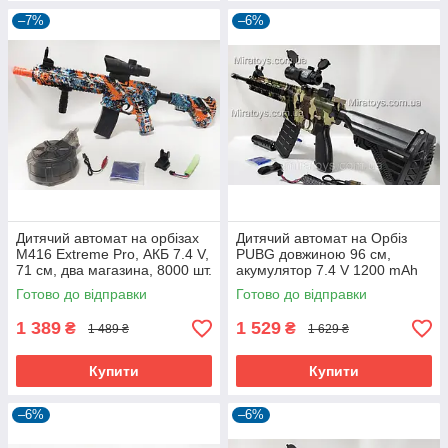
–7%
–6%
Дитячий автомат на орбізах
Дитячий автомат на Орбіз
M416 Extreme Pro, АКБ 7.4 V,
PUBG довжиною 96 см,
71 см, два магазина, 8000 шт.
акумулятор 7.4 V 1200 mAh
орбізів
Готово до відправки
Готово до відправки
1 389
1 529
₴
₴
1 489 ₴
1 629 ₴
Купити
Купити
–6%
–6%