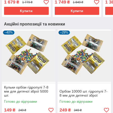
1 679
1 749
1 3
₴
₴
1 779 ₴
1 849 ₴
Купити
Купити
Акційні пропозиції та новинки
–40%
–29%
Кульки орбізи гідропулі 7-8
мм для дитячої зброї 5000
Орбізи 10000 шт. гідропулі 7-
шт.
8 мм для дитячої зброї
Готово до відправки
Готово до відправки
149
249
₴
₴
249 ₴
349 ₴