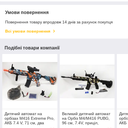
Умови повернення
Повернення товару впродовж 14 днів за рахунок покупця
Всі умови повернення
Подібні товари компанії
Дитячий автомат на
Великий дитячий автомат
Дитя
орбізах M416 Extreme Pro,
на Орбіз М4/М416 PUBG,
орбі
АКБ 7.4 V, 71 см, два
96 см, 7.4V, приціл,
АКБ 
магазина, 8000 шт. орбізів
глушник, ремінець
мага