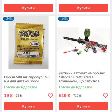
Купити
Купити
–24%
–14%
Дитячий автомат на орбізах
Орбізи 500 шт. гідропулі 7-8
Silencer Graffiti Red з
мм для дитячої зброї
глушником, що світиться,
акумулятор 7.4V
Готово до відправки
Готово до відправки
19
619
₴
₴
25 ₴
719 ₴
Купити
Купити