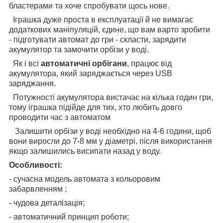
бластерами та хоче спробувати щось нове.
Іграшка дуже проста в експлуатації й не вимагає
додаткових маніпуляцій, єдине, що вам варто зробити
- підготувати автомат до гри - скласти, зарядити
акумулятор та замочити орбізи у воді.
Як і всі
автоматичні орбігани
, працює від
акумулятора, який заряджається через USB
заряджання.
Потужності акумулятора вистачає на кілька годин гри,
тому іграшка підійде для тих, хто любить довго
проводити час з автоматом
Залишити орбізи у воді необхідно на 4-6 години, щоб
вони виросли до 7-8 мм у діаметрі, після використання
якщо залишились висипати назад у воду.
Особливості:
- сучасна модель автомата з кольоровим
забарвленням ;
- чудова деталізація;
- автоматичний принцип роботи;