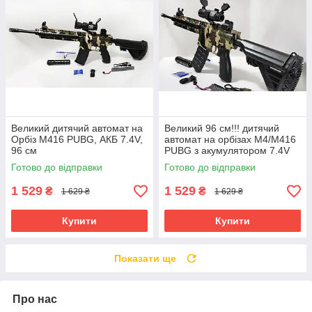
Великий дитячий автомат на
Великий 96 см!!! дитячий
Орбіз М416 PUBG, АКБ 7.4V,
автомат на орбізах M4/M416
96 см
PUBG з акумулятором 7.4V
Готово до відправки
Готово до відправки
1 529
1 529
₴
₴
1 629 ₴
1 629 ₴
Купити
Купити
Показати ще
Про нас