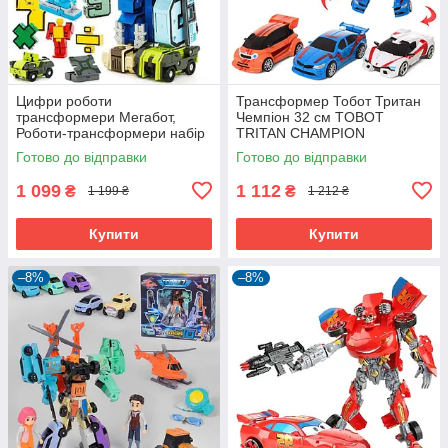
Цифри роботи
Трансформер Тобот Тритан
трансформери Мегабот,
Чемпіон 32 см TOBOT
Роботи-трансформери набір
TRITAN CHAMPION
10в1
Готово до відправки
Готово до відправки
1 099
1 112
₴
₴
1 199 ₴
1 212 ₴
Купити
Купити
–8%
–8%