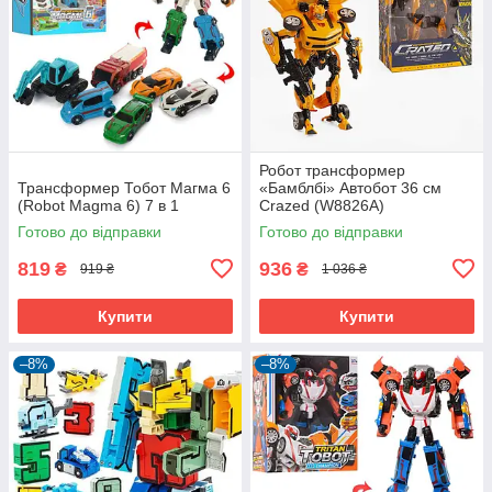
Робот трансформер
Трансформер Тобот Магма 6
«Бамблбі» Автобот 36 см
(Robot Magma 6) 7 в 1
Crazed (W8826A)
Готово до відправки
Готово до відправки
819
936
₴
₴
919 ₴
1 036 ₴
Купити
Купити
–8%
–8%