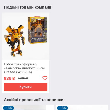
Подібні товари компанії
Робот трансформер
«Бамблбі» Автобот 36 см
Crazed (W8826A)
936
₴
1 036 ₴
Купити
Акційні пропозиції та новинки
–16%
–13%