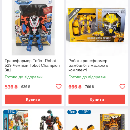
Трансформер Тобот Robot
Робот-трансформер
529 Чемпіон Tobot Champion
Бамбалбі з маскою в
3в1
комплекті
Готово до відправки
Готово до відправки
536
666
₴
₴
636 ₴
766 ₴
Купити
Купити
–11%
Топ
–10%