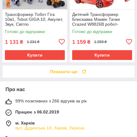
Трансформер Тобот Гіга
Дитячий Трансформер
10в1, Tobot GIGA 10, Амулет,
Блискавка Маквін Тачки
Звук, Світло
Crazed W8826B робот-
машинка, 35 см
Готово до відправки
Готово до відправки
1 131
1 159
₴
₴
1 231 ₴
1 259 ₴
Купити
Купити
Показати ще
Про нас
99% позитивних з 266 відгуків за рік
Працює з 06.02.2019
м. Харків
вул. Дудинська 1А, Харків, Україна