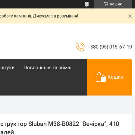
Кошик
роботи компанії. Дякуємо за розуміння!
+380 (95) 015-67-19
ідгуки
Повернення та обмін
Кошик
структор Sluban M38-B0822 "Вечірка", 410
талей