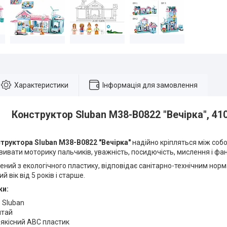
Характеристики
Інформація для замовлення
Конструктор Sluban M38-B0822 "Вечірка", 41
труктора Sluban M38-B0822 "Вечірка"
надійно кріпляться між собо
ивати моторику пальчиків, уважність, посидючість, мислення і фан
ений з екологічного пластику, відповідає санітарно-технічним норм
 вік від 5 років і старше.
ки:
 Sluban
итай
 якісний ABC пластик