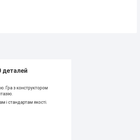
0 деталей
ю. Гра з конструктором
тазію.
ам і стандартам якості.