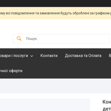
тому всі повідомлення та замовлення будуть оброблені за графіком 
овари і послуги
Контакти
Доставка та Оплата
В
ічної оферти
Кон
де