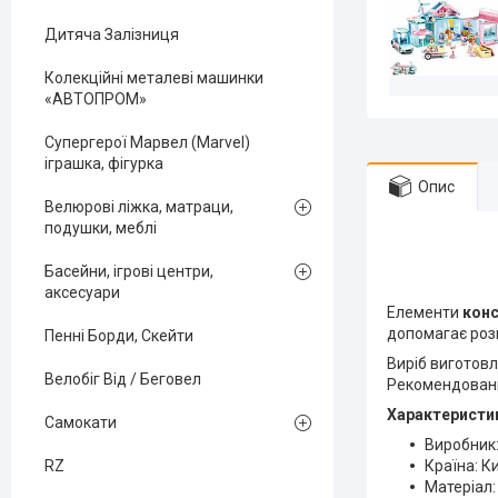
Дитяча Залізниця
Колекційні металеві машинки
«АВТОПРОМ»
Супергерої Марвел (Marvel)
іграшка, фігурка
Опис
Велюрові ліжка, матраци,
подушки, меблі
Басейни, ігрові центри,
аксесуари
Елементи
конс
допомагає розв
Пенні Борди, Скейти
Виріб виготовл
Велобіг Від / Беговел
Рекомендований
Характеристи
Самокати
Виробник:
Країна: К
RZ
Матеріал: