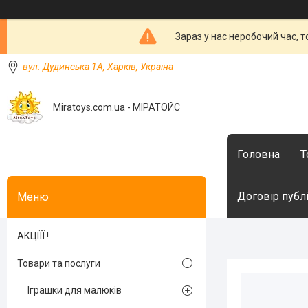
Зараз у нас неробочий час, 
вул. Дудинська 1А, Харків, Україна
Miratoys.com.ua - МІРАТОЙС
Головна
Т
Договір публ
АКЦІЇЇ !
Товари та послуги
Іграшки для малюків