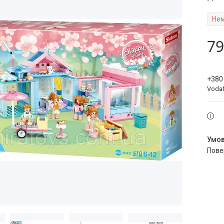
Нем
79
+380
Voda
пов