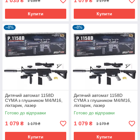
1 035
1 079
₴
₴
1 135 ₴
1 179 ₴
Купити
Купити
–8%
–8%
Дитячий автомат 1158D
Дитячий автомат 1158D
CYMA з глушником М4/M16,
CYMA з глушником М4/M16,
ліхтарик, лазер
ліхтарик, лазер
Готово до відправки
Готово до відправки
1 079
1 079
₴
₴
1 179 ₴
1 179 ₴
Купити
Купити