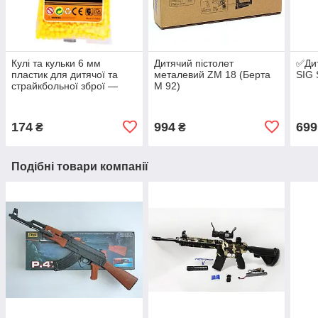
Кулі та кульки 6 мм
Дитячий пістолет
✅Дит
пластик для дитячої та
металевий ZM 18 (Берта
SIG 
страйкбольної зброї —
M 92)
2000 шт.
174
994
699
₴
₴
Подібні товари компанії