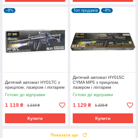
–8%
Топ продажів
–8%
Дитячий автомат HY015C
Дитячий автомат HY017C з
CYMA MP5 з прицілом,
прицілом, лазером і ліхтарем
лазером і ліхтарем
Готово до відправки
Готово до відправки
1 119
1 129
₴
₴
1 219 ₴
1 229 ₴
Купити
Купити
Показати ще