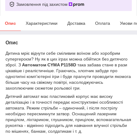
Замовлення під захистом
Опис
Характеристики
Доставка
Оплата
Умови п
Опис
Дитина мріє відчути себе сміливим воїном або хоробрим
супергероєм? Ну як в цих іграх можна обійтися без дитячого
зброї. З
Автоматом CYMA P1158D
така забава стане в рази
цікавіше і реалістичніше. Граючись, хлопчик забуде про
однотипні комп'ютерні ігри і буде прагнути проводити якомога
більше часу на свіжому повітрі, насолоджуючись
захоплюючим сюжетом рольової гри.
Дитячий автомат має пластиковий корпус має високу
деталізацію і в точності передає конструктивні особливості
автомата. Режим стрільби – одиночний, і після пострілу
необхідно пересмикнути затвор. Оснащений лазерним
прицілом, ліхтариком, глушником, прицілом, вспомагательная
рукоятка - відмінно підходить для навчання влучної стрільби
по мішенях, банкам, солдатикам і т. д.