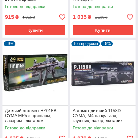
Готово до відправки
Готово до відправки
915
1 035
₴
₴
1 015 ₴
1 135 ₴
Купити
Купити
–9%
Топ продажів
–8%
Дитячий автомат HY015B
Автомат дитячий 1158D
CYMA MP5 з прицілом,
CYMA, М4 на кульках,
лазером і ліхтарем
глушник, лазер, ліхтарик
Готово до відправки
Готово до відправки