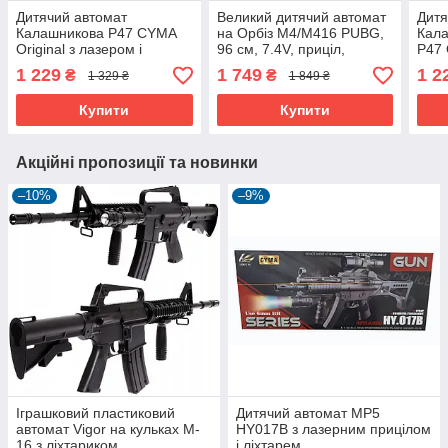
Дитячий автомат
Великий дитячий автомат
Дитя
Калашникова Р47 CYMA
на Орбіз М4/М416 PUBG,
Кала
Original з лазером і
96 см, 7.4V, приціл,
P47 
ліхтариком, АК-47 на
глушник, ремінець
ліхт
1 229
1 749
1 2
₴
₴
1 329 ₴
1 849 ₴
пластикових кульках
плас
Купити
Купити
Акційні пропозиції та новинки
–10%
–9%
Іграшковий пластиковий
Дитячий автомат MP5
автомат Vigor на кульках M-
HY017B з лазерним прицілом
16 з ліхтариком
і ліхтарем