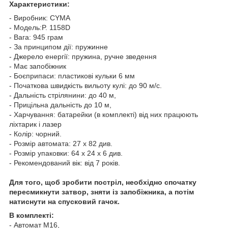
Характеристики:
- Виробник: CYMA
- Модель:P. 1158D
- Вага: 945 грам
- За принципом дії: пружинне
- Джерело енергії: пружина, ручне зведення
- Має запобіжник
- Боєприпаси: пластикові кульки 6 мм
- Початкова швидкість вильоту кулі: до 90 м/с.
- Дальність стрілянини: до 40 м,
- Прицільна дальність до 10 м,
- Харчування: батарейки (в комплекті) від них працюють
ліхтарик і лазер
- Колір: чорний.
- Розмір автомата: 27 х 82 див.
- Розмір упаковки: 64 х 24 х 6 див.
- Рекомендований вік: від 7 років.
Для того, щоб зробити постріл, необхідно спочатку
пересмикнути затвор, зняти із запобіжника, а потім
натиснути на спусковий гачок.
В комплекті:
- Автомат M16,