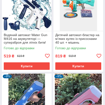
Водяний автомат Water Gun
Дитячий автомат-бластер на
M416 на акумуляторі —
м'яких кулях із присосками
суперзброя для літніх битв!
40 шт. + мішень
Готово до відправки
Готово до відправки
519
819
₴
₴
619 ₴
919 ₴
Купити
Купити
–9%
–9%