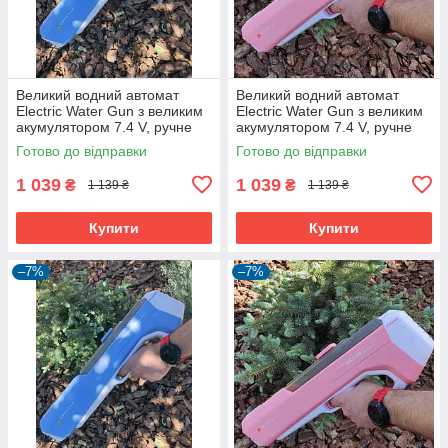
Великий водний автомат
Великий водний автомат
Electric Water Gun з великим
Electric Water Gun з великим
акумулятором 7.4 V, ручне
акумулятором 7.4 V, ручне
завантаження води,
завантаження води, Рожевий
Готово до відправки
Готово до відправки
Блакитний
1 039
1 039
₴
₴
1 139 ₴
1 139 ₴
Купити
Купити
–7%
–7%