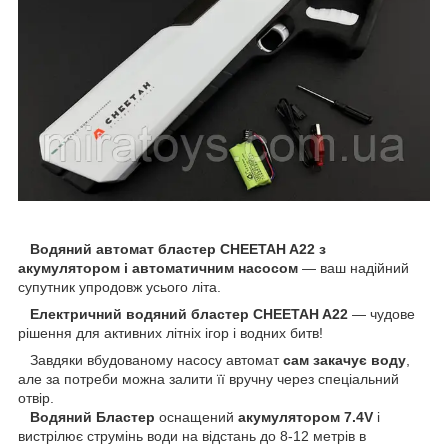
Водяний автомат бластер CHEETAH A22 з
акумулятором і автоматичним насосом
— ваш надійний
супутник упродовж усього літа.
Електричний водяний бластер CHEETAH A22
— чудове
рішення для активних літніх ігор і водних битв!
Завдяки вбудованому насосу автомат
сам закачує воду
,
але за потреби можна залити її вручну через спеціальний
отвір.
Водяний Бластер
оснащений
акумулятором 7.4V
і
вистрілює струмінь води на відстань до 8-12 метрів в