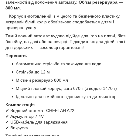
залежності від положення автомату.
Об'єм резервуара —
800 мл.
Корпус виготовлений із міцного та безпечного пластику,
яскравий білий колір обов'язково сподобається дітям і
приверне увагу.
Такий водний автомат чудово підійде для ігор на пляжі, біля
басейну, на дачі або на вечірці. Підходить як для дітей, так і
для дорослих — веселощі гарантовані!
Переваги:
Автоматична стрільба та закачування води
Стрільба до 12 м
Місткий резервуар 800 мл
Міцний і легкий корпус, вага 670 г (з водою 1470 г)
Ідеально для сімейного відпочинку та дитячих ігор
Комплектація
✔ Водяний автомат CHEETAH A22
✔ Акумулятор 7.4V
✔ USB-кабель для заряджання
✔ Викрутка
Технічні характеристики: