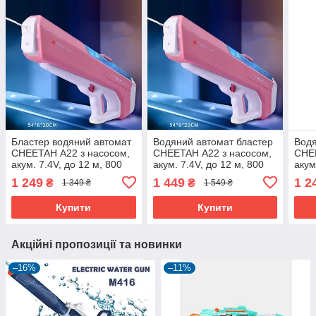
Бластер водяний автомат
Водяний автомат бластер
Водя
CHEETAH А22 з насосом,
CHEETAH А22 з насосом,
CHEE
акум. 7.4V, до 12 м, 800
акум. 7.4V, до 12 м, 800
акум
мл, Рожевий
мл, Рожевий
мл, 
1 249
1 449
1 2
₴
₴
1 349 ₴
1 549 ₴
Купити
Купити
Акційні пропозиції та новинки
–16%
–11%