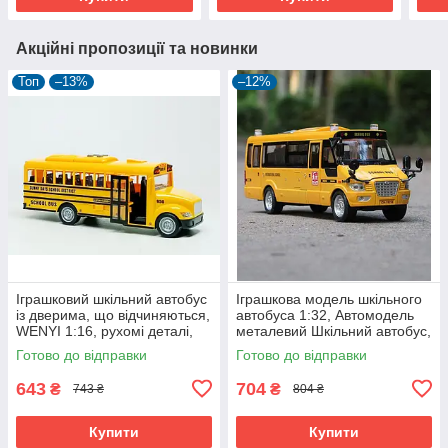
Акційні пропозиції та новинки
Топ
–13%
–12%
Іграшковий шкільний автобус
Іграшкова модель шкільного
із дверима, що відчиняються,
автобуса 1:32, Автомодель
WENYI 1:16, рухомі деталі,
металевий Шкільний автобус,
світло, звук
світло, звук, інерція, 23 см
Готово до відправки
Готово до відправки
643
704
₴
₴
743 ₴
804 ₴
Купити
Купити