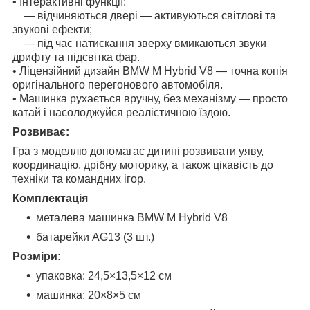
• Інтерактивні функції:
— відчиняються двері — активуються світлові та
звукові ефекти;
— під час натискання зверху вмикаються звуки
дрифту та підсвітка фар.
• Ліцензійний дизайн BMW M Hybrid V8 — точна копія
оригінального перегонового автомобіля.
• Машинка рухається вручну, без механізму — просто
катай і насолоджуйся реалістичною їздою.
Розвиває:
Гра з моделлю допомагає дитині розвивати уяву,
координацію, дрібну моторику, а також цікавість до
техніки та командних ігор.
Комплектація
металева машинка BMW M Hybrid V8
батарейки AG13 (3 шт.)
Розміри:
упаковка: 24,5×13,5×12 см
машинка: 20×8×5 см