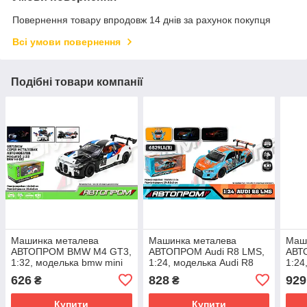
Повернення товару впродовж 14 днів за рахунок покупця
Всі умови повернення
Подібні товари компанії
Машинка металева
Машинка металева
Маш
АВТОПРОМ BMW M4 GT3,
АВТОПРОМ Audi R8 LMS,
АВТ
1:32, моделька bmw mini
1:24, моделька Audi R8
1:24
626
828
929
₴
₴
Купити
Купити