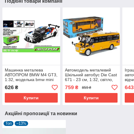
Подібні товари компанії
Машинка металева
Автомодель металевий
Ігра
АВТОПРОМ BMW M4 GT3,
Шкільний автобус Die Cast
авто
1:32, моделька bmw mini
671 - 23 см, 1:32, світло,
відч
звук, інерція
1:16
626
759
643
₴
₴
859 ₴
звук
Купити
Купити
Акційні пропозиції та новинки
Топ
–13%