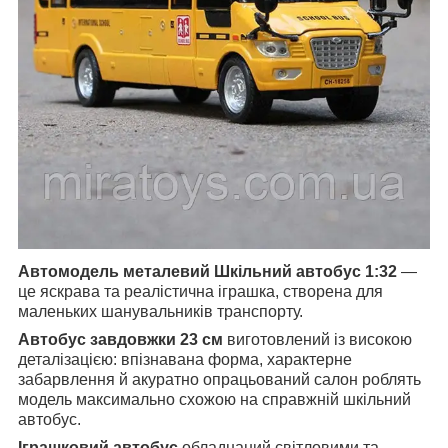
Автомодель металевий Шкільний автобус 1:32
—
це яскрава та реалістична іграшка, створена для
маленьких шанувальників транспорту.
Автобус завдовжки 23 см
виготовлений із високою
деталізацією: впізнавана форма, характерне
забарвлення й акуратно опрацьований салон роблять
модель максимально схожою на справжній шкільний
автобус.
Іграшковий автобус
обладнаний світловими та