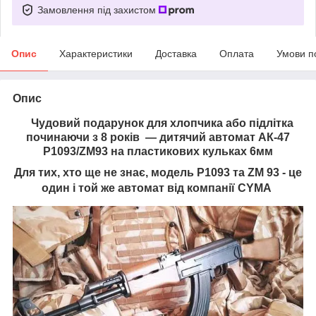
Замовлення під захистом
Опис
Характеристики
Доставка
Оплата
Умови п
Опис
Чудовий подарунок для хлопчика або підлітка
починаючи з 8 років — дитячий автомат АК-47
P1093/ZM93 на пластикових кульках 6мм
Для тих, хто ще не знає, модель P1093 та ZM 93 - це
один і той же автомат від компанії CYMA