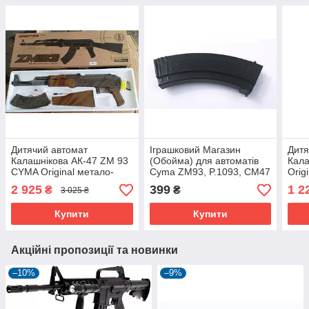
Дитячий автомат
Іграшковий Магазин
Дитя
Калашнікова АК-47 ZM 93
(Обойма) для автоматів
Кал
CYMA Original метало-
Cyma ZM93, P.1093, CM47
Orig
пластиковий
- пластиковий
ліхт
2 925
399
1 2
₴
₴
3 025 ₴
плас
Купити
Купити
Акційні пропозиції та новинки
–10%
–9%