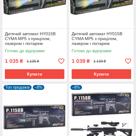
Дитячий автомат HY015B
Дитячий автомат HY015B
CYMA MP5 з прицілом,
CYMA MP5 з прицілом,
лазером і ліхтарем
лазером і ліхтарем
Готово до відправки
Готово до відправки
1 035
1 039
₴
₴
1 135 ₴
1 139 ₴
Купити
Купити
Топ продажів
–8%
–8%