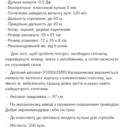
- Дульна енергія: 0,5 Дж
- Боєприпаси: пластикові кульки 6 мм
- Початкова швидкість вильоту кулі: 120 м/с.
- Дальність стріляння: до 50 м,
- Прицільна дальність до 20 м,
- Колір: чорний, дерево-коричневе
- Розмір автомата: 26 х 87 см.
- Розмір упаковки: 72 х 25 х 8 см.
- Рекомендований вік: від 6 років.
Для того, щоб зробити постріл, необхідно спочатку
перевернути затвор, зняти з запобіжника, а потім натиснути
на спусковий гачок.
- Дитячий автомат P1093/ZM93 Калашникова вирізняється
наявністю залізного корпусу з елементами пластику, що,
звісно ж, забезпечить іграшці довге життя в руках навіть
найшустрого хлопчика.
- Автомат завдовжки — 87 см.
- На механічному взводі з пружинно-поршневим приводом.
Добре зарекомендував себе на іграх
- До комплекту до автомата входять кульки для стрільби.
- Місткість: 250 куль