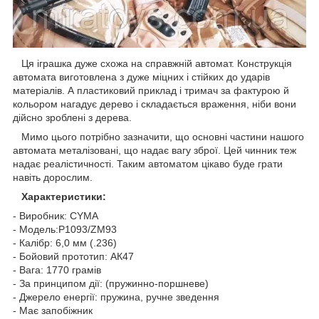
Ця іграшка дуже схожа на справжній автомат. Конструкція
автомата виготовлена з дуже міцних і стійких до ударів
матеріалів. А пластиковий приклад і тримач за фактурою й
кольором нагадує дерево і складається враження, ніби вони
дійсно зроблені з дерева.
Мимо цього потрібно зазначити, що основні частини нашого
автомата металізовані, що надає вагу зброї. Цей чинник теж
надає реалістичності. Таким автоматом цікаво буде грати
навіть дорослим.
Характеристики:
- Виробник: CYMA
- Модель:P1093/ZM93
- Калібр: 6,0 мм (.236)
- Бойовий прототип: АК47
- Вага: 1770 грамів
- За принципом дії: (пружинно-поршневе)
- Джерело енергії: пружина, ручне зведення
- Має запобіжник