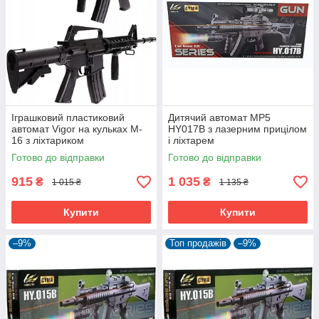
Іграшковий пластиковий
Дитячий автомат MP5
автомат Vigor на кульках M-
HY017B з лазерним прицілом
16 з ліхтариком
і ліхтарем
Готово до відправки
Готово до відправки
915
1 035
₴
₴
1 015 ₴
1 135 ₴
Купити
Купити
–9%
Топ продажів
–9%