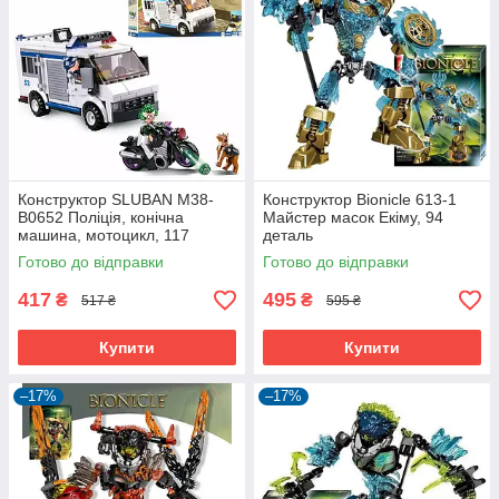
Конструктор SLUBAN M38-
Конструктор Bionicle 613-1
B0652 Поліція, конічна
Майстер масок Екіму, 94
машина, мотоцикл, 117
деталь
деталей
Готово до відправки
Готово до відправки
417
495
₴
₴
517 ₴
595 ₴
Купити
Купити
–17%
–17%