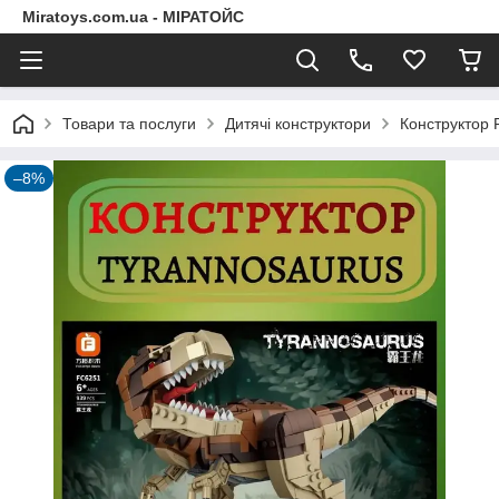
Miratoys.com.ua - МІРАТОЙС
Товари та послуги
Дитячі конструктори
Конструктор 
–8%