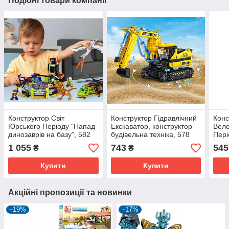
Подібні товари компанії
Конструктор Світ
Конструктор Гідравлічний
Конс
Юрського Періоду "Напад
Екскаватор, конструктор
Вел
динозаврів на базу", 582
будівельна техніка, 578
Пері
деталі
деталей
дино
1 055
743
545
₴
₴
Купити
Купити
Акційні пропозиції та новинки
–19%
–17%