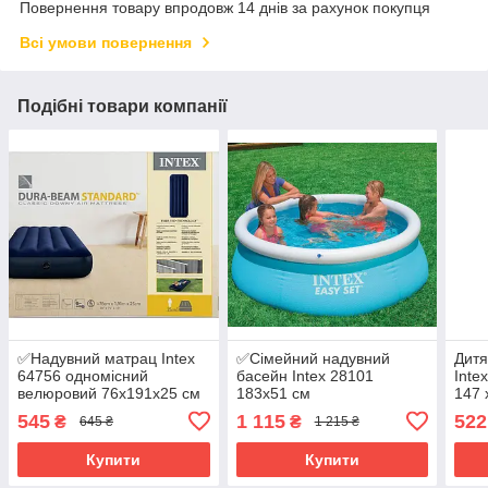
Повернення товару впродовж 14 днів за рахунок покупця
Всі умови повернення
Подібні товари компанії
✅Надувний матрац Intex
✅Сімейний надувний
Дитя
64756 одномісний
басейн Intex 28101
Inte
велюровий 76х191х25 см
183х51 см
147 
(односпальне надувне
3 ро
545
1 115
522
₴
₴
645 ₴
1 215 ₴
ліжко)
Купити
Купити