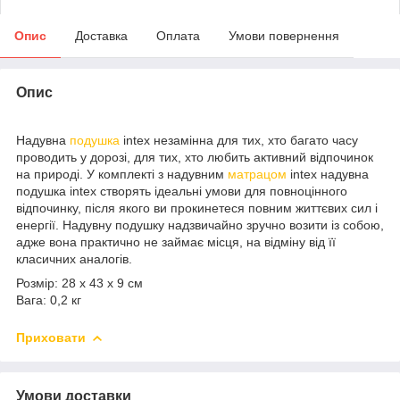
Опис
Доставка
Оплата
Умови повернення
Опис
Надувна
подушка
intex незамінна для тих, хто багато часу
проводить у дорозі, для тих, хто любить активний відпочинок
на природі. У комплекті з надувним
матрацом
intex надувна
подушка intex створять ідеальні умови для повноцінного
відпочинку, після якого ви прокинетеся повним життєвих сил і
енергії. Надувну подушку надзвичайно зручно возити із собою,
адже вона практично не займає місця, на відміну від її
класичних аналогів.
Розмір: 28 х 43 х 9 см
Вага: 0,2 кг
Приховати
Умови доставки